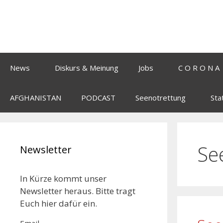
News
Diskurs & Meinung
Jobs
C O R O N A
AFGHANISTAN
PODCAST
Seenotrettung
Sta
Se
Newsletter
In Kürze kommt unser
Newsletter heraus. Bitte tragt
Euch hier dafür ein.
Email