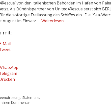
4Rescue’ von den italienischen Behörden im Hafen von Pal
setzt. Als Bündnispartner von United4Rescue setzt sich BER
ür die sofortige Freilassung des Schiffes ein. Die “Sea-Watc
it August im Einsatz. …
Weiterlesen
n mit:
E-Mail
Tweet
WhatsApp
Telegram
Drucken
eenotrettung
,
Statements
e einen Kommentar