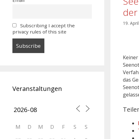
See
der
19. Apri
Subscribing I accept the
privacy rules of this site
Keiner
Seenot
Verfah
das Ge
Seenot
Veranstaltungen
gelass
Teile
M
D
M
D
F
S
S