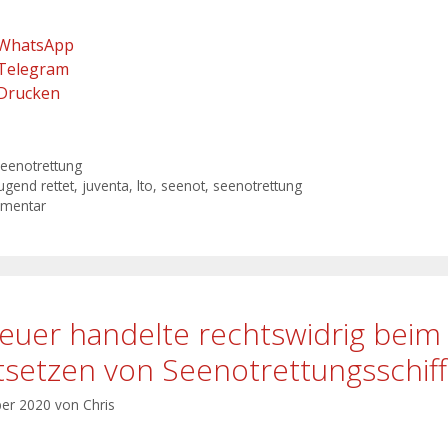
WhatsApp
Telegram
Drucken
eenotrettung
ugend rettet
,
juventa
,
lto
,
seenot
,
seenotrettung
mmentar
euer handelte rechtswidrig beim
tsetzen von Seenotrettungsschif
ber 2020
von
Chris