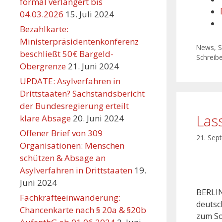
formal verlängert bis
04.03.2026
15. Juli 2024
Bezahlkarte:
Ministerpräsidentenkonferenz
News
,
S
beschließt 50€ Bargeld-
Schreib
Obergrenze
21. Juni 2024
UPDATE: Asylverfahren in
Drittstaaten? Sachstandsbericht
der Bundesregierung erteilt
Lass
klare Absage
20. Juni 2024
Offener Brief von 309
21. Sep
Organisationen: Menschen
schützen & Absage an
Asylverfahren in Drittstaaten
19.
Juni 2024
BERLIN 
Fachkräfteeinwanderung:
deutsc
Chancenkarte nach § 20a & §20b
zum So