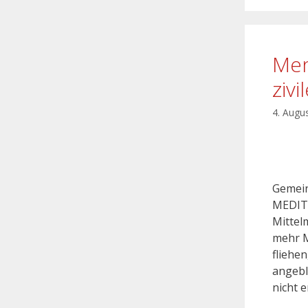
Men
zivi
4. Augu
Gemein
MEDITE
Mittel
mehr M
fliehe
angebl
nicht 