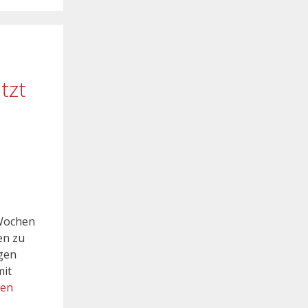
tzt
 Wochen
en zu
egen
mit
sen