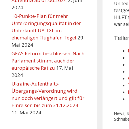
AufenthG ab 01.06.2024
2. Juni
United
2024
festge
10-Punkte-Plan für mehr
HILFT f
Unterbringungsqualität in der
war se
Unterkunft UA TXL im
Teile
ehemaligen Flughafen Tegel
29.
Mai 2024
GEAS Reform beschlossen: Nach
Parlament stimmt auch der
europäische Rat zu
17. Mai
2024
Ukraine-Aufenthalts-
Übergangs-Verordnung wird
nun doch verlängert und gilt für
Einreisen bis zum 31.12.2024
11. Mai 2024
News
,
S
Schreib