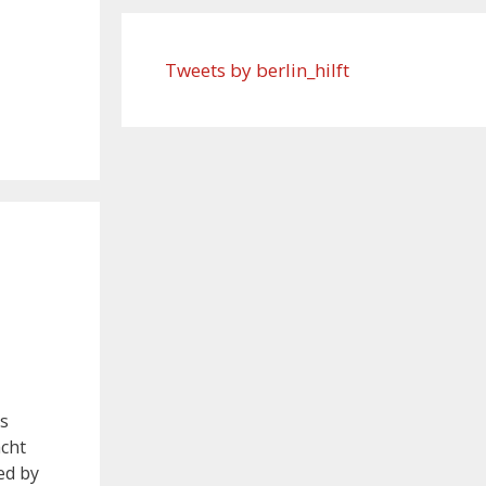
Tweets by berlin_hilft
es
acht
ed by