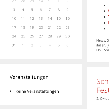
27
28
29
30
31
1
2
3
4
5
6
7
8
9
10
11
12
13
14
15
16
17
18
19
20
21
22
23
24
25
26
27
28
29
30
News
,
S
31
1
2
3
4
5
6
italien
,
j
Ein Ko
Veranstaltungen
Sch
Fes
Keine Veranstaltungen
5. Okto