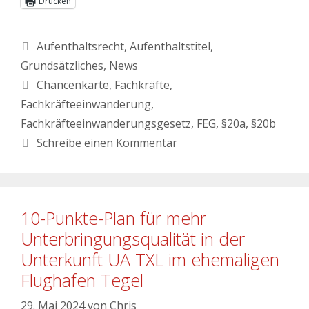
Drucken
Aufenthaltsrecht
,
Aufenthaltstitel
,
Grundsätzliches
,
News
Chancenkarte
,
Fachkräfte
,
Fachkräfteeinwanderung
,
Fachkräfteeinwanderungsgesetz
,
FEG
,
§20a
,
§20b
Schreibe einen Kommentar
10-Punkte-Plan für mehr
Unterbringungsqualität in der
Unterkunft UA TXL im ehemaligen
Flughafen Tegel
29. Mai 2024
von
Chris