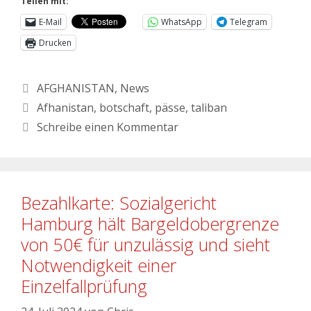
Teilen mit:
E-Mail
WhatsApp
Telegram
Drucken
AFGHANISTAN
,
News
Afhanistan
,
botschaft
,
pässe
,
taliban
Schreibe einen Kommentar
Bezahlkarte: Sozialgericht
Hamburg hält Bargeldobergrenze
von 50€ für unzulässig und sieht
Notwendigkeit einer
Einzelfallprüfung