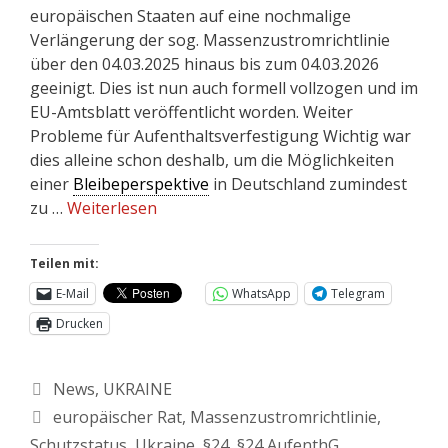
europäischen Staaten auf eine nochmalige
Verlängerung der sog. Massenzustromrichtlinie
über den 04.03.2025 hinaus bis zum 04.03.2026
geeinigt. Dies ist nun auch formell vollzogen und im
EU-Amtsblatt veröffentlicht worden. Weiter
Probleme für Aufenthaltsverfestigung Wichtig war
dies alleine schon deshalb, um die Möglichkeiten
einer
Bleibeperspektive
in Deutschland zumindest
zu …
Weiterlesen
Teilen mit:
E-Mail
WhatsApp
Telegram
Drucken
News
,
UKRAINE
europäischer Rat
,
Massenzustromrichtlinie
,
Schutzstatus
,
Ukraine
,
§24
,
§24 AufenthG