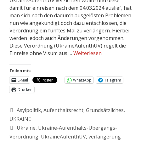
UkraineAufenthÜV verzichten wollte und diese
damit für einreisen nach dem 04.03.2024 auslief, hat
man sich nach den dadurch ausgelösten Problemen
nun wie angekündigt doch dazu entschlossen, die
Verordnung ein fünftes Mal zu verlängern. Hierbei
werden jedoch auch Änderungen vorgenommen.
Diese Verordnung (UkraineAufenthÜV) regelt die
Einreise ohne Visum aus …
Weiterlesen
Teilen mit:
E-Mail
WhatsApp
Telegram
Drucken
Asylpolitik
,
Aufenthaltsrecht
,
Grundsätzliches
,
UKRAINE
Ukraine
,
Ukraine-Aufenthalts-Übergangs-
Verordnung
,
UkraineAufenthÜV
,
verlängerung