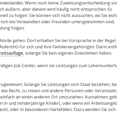
 Bundeslandes. Wenn noch keine Zuweisungsentscheidung vo
h äußern, aber diesem wird häufig nicht entsprochen. Es
nell zu folgen. Sie können sich nicht aussuchen, wo Sie wo
orisch bei Verwandten oder Freunden untergekommen sind,
idung folgen.
rde gehen. Dort erhalten Sie bei Vorsprache in der Regel 
AufenthG für sich und ihre Familienangehörigen. Darin ent
sitzauflage
, solange Sie kein eigenes Einkommen haben.
tändigen Job-Center, wenn sie Leistungen zum Lebensunterh
ugewiesen. Solange Sie Leistungen vom Staat beziehen, be
n das Recht, zu reisen und andere Personen oder Veranstal
, einfach an einen anderen Ort umzuziehen. Ausnahmen gel
r:in und minderjährige Kinder), oder wenn ein Arbeitsange
eckt, oder in besonderen Härtefällen. Dazu wenden Sie sich