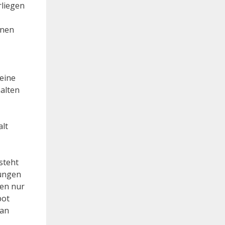
rliegen
hnen
eine
halten
alt
steht
tungen
ten nur
bot
 an