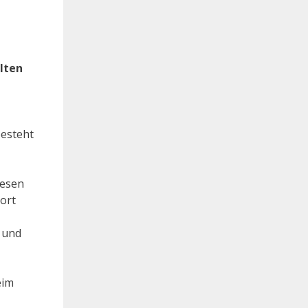
lten
besteht
iesen
ort
l und
eim