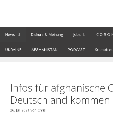
News
Diskurs & Meinung
Jobs
C O R O 
UKRAINE
AFGHANISTAN
PODCAST
Seenotret
Infos für afghanische O
Deutschland kommen
26. Juli 2021
von
Chris