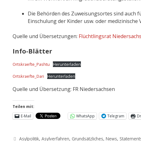
Die Behörden des Zuweisungsortes sind auch für
Einschulung der Kinder usw. oder medizinische V
Quelle und Übersetzungen:
Flüchtlingsrat Niedersach
Info-Blätter
Ortskraefte_Pashtu
Herunterladen
Ortskraefte_Dari
Herunterladen
Quelle und Übersetzung: FR Niedersachsen
Teilen mit:
E-Mail
WhatsApp
Telegram
D
Asylpolitik
,
Asylverfahren
,
Grundsätzliches
,
News
,
Statement