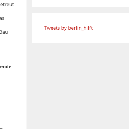
betreut
as
Tweets by berlin_hilft
 Bau
gende
ne