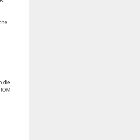
che
n die
t IOM