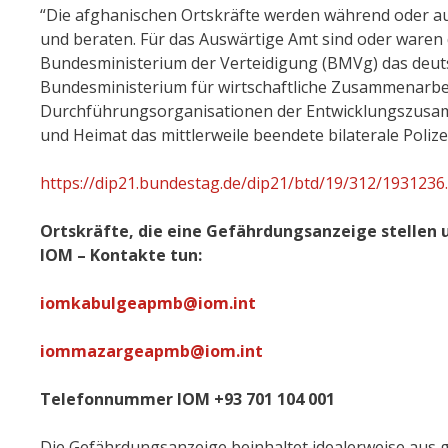
“Die afghanischen Ortskräfte werden während oder au
und beraten. Für das Auswärtige Amt sind oder waren 
Bundesministerium der Verteidigung (BMVg) das deuts
Bundesministerium für wirtschaftliche Zusammenarbeit
Durchführungsorganisationen der Entwicklungszusam
und Heimat das mittlerweile beendete bilaterale Poliz
https://dip21.bundestag.de/dip21/btd/19/312/1931236
Ortskräfte, die eine Gefährdungsanzeige stellen 
IOM – Kontakte tun:
iomkabulgeapmb@iom.int
iommazargeapmb@iom.int
Telefonnummer IOM
+93 701 104 001
Die Gefährdungsanzeige beinhaltet idealerweise aus g