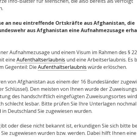
ze Info-Blätter für Menschen, die also bereits als verfolgt
n.
 an neu eintreffende Ortskräfte aus Afghanistan, die
Bundeswehr aus Afghanistan eine Aufnahmezusage erha
 einer Aufnahmezusage und einem Visum im Rahmen des § 22
it eine
Aufenthaltserlaubnis
und eine Arbeitserlaubnis. Es 
Im Gegenteil: Die
Aufenthaltserlaubnis
würde erlöschen.
hren von Afghanistan aus einem der 16 Bundesländer zugew
er Schlüssel). Den meisten von Ihnen wurde der Zuweisungs
eutung des handschriftlich eingefügten Zuweisungsortes wird
ch schlecht lesbar. Bitte prüfen Sie Ihre Unterlagen nochma
 in Deutschland Sie zugewiesen wurden.
 oder diese nicht bekannt ist, erkundigen Sie sich bitte b
 Sie zugewiesen wurden bzw. werden. Dabei hilft Ihnen eine