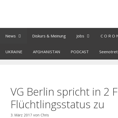
News
Diskurs & Meinung
Jobs
C O R O 
UKRAINE
AFGHANISTAN
PODCAST
Seenotret
VG Berlin spricht in 2 
Flüchtlingsstatus zu
3. März 2017
von
Chris