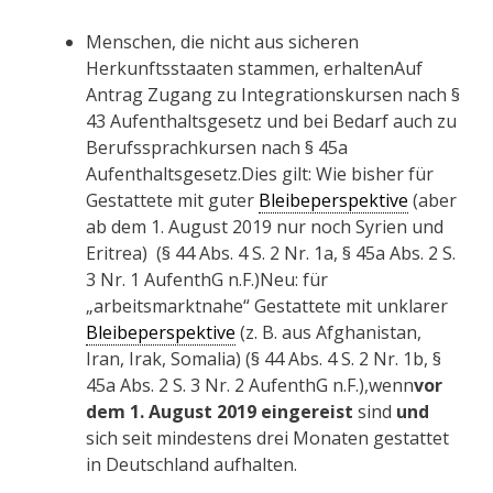
Menschen, die nicht aus sicheren
Herkunftsstaaten stammen, erhaltenAuf
Antrag Zugang zu Integrationskursen nach §
43 Aufenthaltsgesetz und bei Bedarf auch zu
Berufssprachkursen nach § 45a
Aufenthaltsgesetz.Dies gilt: Wie bisher für
Gestattete mit guter
Bleibeperspektive
(aber
ab dem 1. August 2019 nur noch Syrien und
Eritrea)
(§ 44 Abs. 4 S. 2 Nr. 1a, § 45a Abs. 2 S.
3 Nr. 1 AufenthG n.F.)Neu: für
„arbeitsmarktnahe“ Gestattete mit unklarer
Bleibeperspektive
(z. B. aus Afghanistan,
Iran, Irak, Somalia) (§ 44 Abs. 4 S. 2 Nr. 1b, §
45a Abs. 2 S. 3 Nr. 2 AufenthG n.F.),wenn
vor
dem 1. August 2019 eingereist
sind
und
sich seit mindestens drei Monaten gestattet
in Deutschland aufhalten.