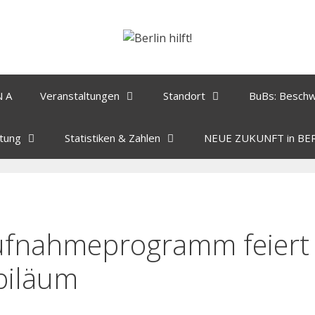
N A
Veranstaltungen
Standort
BuBs: Besch
tung
Statistiken & Zahlen
NEUE ZUKUNFT in BE
ufnahmeprogramm feiert
biläum