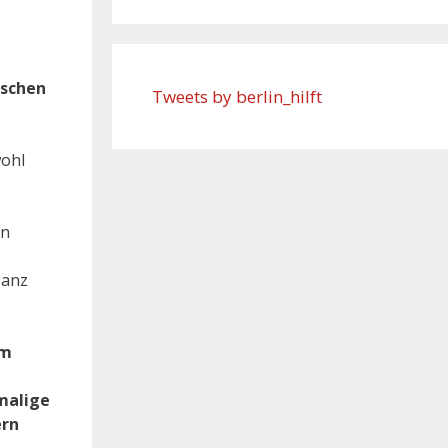
nschen
Tweets by berlin_hilft
wohl
en
ganz
mm
malige
ern