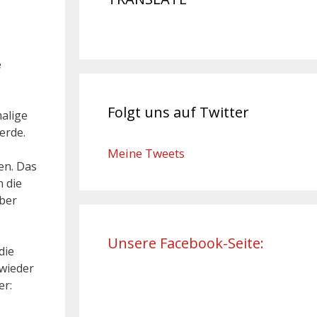
e
Folgt uns auf Twitter
alige
erde.
Meine Tweets
en. Das
 die
über
Unsere Facebook-Seite:
die
wieder
er: