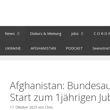
News
Diskurs & Meinung
Jobs
C O R O 
UKRAINE
AFGHANISTAN
PODCAST
Seenotret
Afghanistan: Bundesa
Start zum 1jährigen Ju
17. Oktober 2023
von
Chris