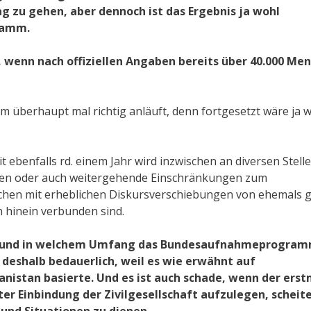
g zu gehen, aber dennoch ist das Ergebnis ja wohl
ramm.
, wenn nach offiziellen Angaben bereits über 40.000 Me
m überhaupt mal richtig anläuft, denn fortgesetzt wäre ja 
ebenfalls rd. einem Jahr wird inzwischen an diversen Stell
hmen oder auch weitergehende Einschränkungen zum
wischen mit erheblichen Diskursverschiebungen von ehemals 
n hinein verbunden sind.
, ob und in welchem Umfang das Bundesaufnahmeprogra
n deshalb bedauerlich, weil es wie erwähnt auf
istan basierte. Und es ist auch schade, wenn der erst
 Einbindung der Zivilgesellschaft aufzulegen, scheit
e und Situationen zu dienen.