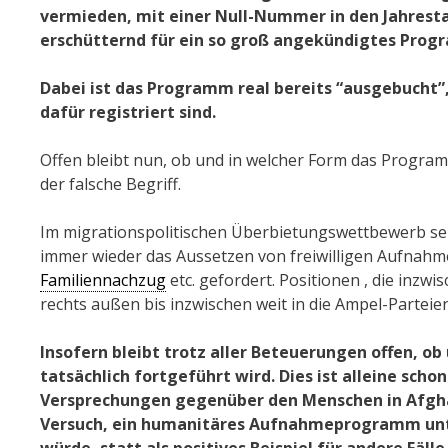
vermieden, mit einer Null-Nummer in den Jahresta
erschütternd für ein so groß angekündigtes Prog
Dabei ist das Programm real bereits “ausgebucht”
dafür registriert sind.
Offen bleibt nun, ob und in welcher Form das Program
der falsche Begriff.
Im migrationspolitischen Überbietungswettbewerb seit 
immer wieder das Aussetzen von freiwilligen Aufna
Familiennachzug
etc. gefordert. Positionen , die inz
rechts außen bis inzwischen weit in die Ampel-Parteie
Insofern bleibt trotz aller Beteuerungen offen
tatsächlich fortgeführt wird. Dies ist alleine scho
Versprechungen gegenüber den Menschen in Afghan
Versuch, ein humanitäres Aufnahmeprogramm unter
würde, statt als positives Beispiel für andere Fäll