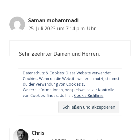
Saman mohammadi
25. Juli 2023 um 7:14 p.m. Uhr
Sehr geehrter Damen und Herren,
Ich bitte um Helfer meine Frau und meine
Tochter leben in Afghanistan die sind im
Datenschutz & Cookies: Diese Website verwendet
Gefahr bitte helfen Sie mir.
Cookies. Wenn du die Website weiterhin nutzt, stimmst
Mit freundlichen Grüßen
du der Verwendung von Cookies zu.
Weitere Informationen, beispielsweise zur Kontrolle
S.Mohammdi
von Cookies, findest du hier:
Cookie-Richtlinie
Antworten
Chris