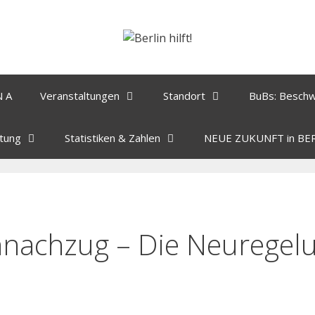
N A
Veranstaltungen
Standort
BuBs: Besch
tung
Statistiken & Zahlen
NEUE ZUKUNFT in BE
nachzug – Die Neuregel