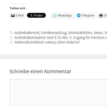
Teilen mit:
E-Mail
WhatsApp
Telegram
D
Aufenthaltsrecht
,
Familiennachzug
,
Grundsätzliches
,
News
,
S
Aufenthaltserlaubnis nach § 25 Abs. 5: Zugang für Passlose d
Widerrufsverfahren nahezu ohne Widerruf
Schreibe einen Kommentar