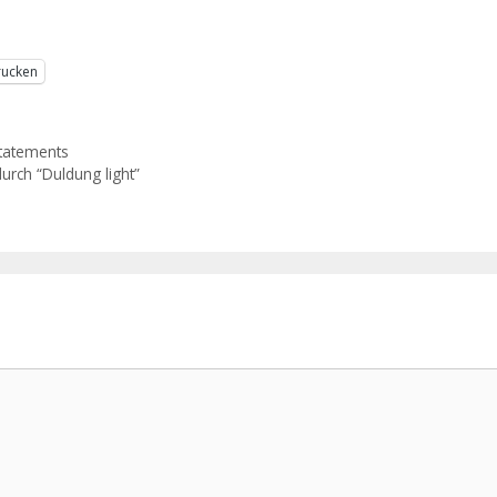
rucken
tatements
urch “Duldung light”