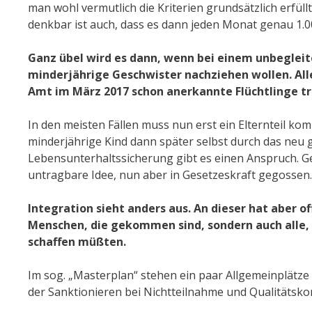
man wohl vermutlich die Kriterien grundsätzlich erfül
denkbar ist auch, dass es dann jeden Monat genau 1.00
Ganz übel wird es dann, wenn bei einem unbegleite
minderjährige Geschwister nachziehen wollen. Alle
Amt im März 2017 schon anerkannte Flüchtlinge tr
In den meisten Fällen muss nun erst ein Elternteil k
minderjährige Kind dann später selbst durch das neu g
Lebensunterhaltssicherung gibt es einen Anspruch. G
untragbare Idee, nun aber in Gesetzeskraft gegossen.
Integration sieht anders aus. An dieser hat aber o
Menschen, die gekommen sind, sondern auch alle, 
schaffen müßten.
Im sog. „Masterplan“ stehen ein paar Allgemeinplätze z
der Sanktionieren bei Nichtteilnahme und Qualitätsko