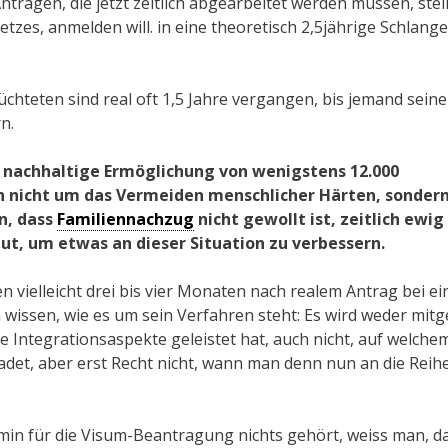
Anträgen, die jetzt zeitlich abgearbeitet werden müssen, stell
etzes, anmelden will. in eine theoretisch 2,5jährige Schlang
teten sind real oft 1,5 Jahre vergangen, bis jemand seine
n.
e nachhaltige Ermöglichung von wenigstens 12.000
h nicht um das Vermeiden menschlicher Härten, sonder
n, dass
Familiennachzug
nicht gewollt ist, zeitlich ewig
ut, um etwas an dieser Situation zu verbessern.
 vielleicht drei bis vier Monaten nach realem Antrag bei ei
issen, wie es um sein Verfahren steht: Es wird weder mitge
e Integrationsaspekte geleistet hat, auch nicht, auf welchem
et, aber erst Recht nicht, wann man denn nun an die Reih
in für die Visum-Beantragung nichts gehört, weiss man, d