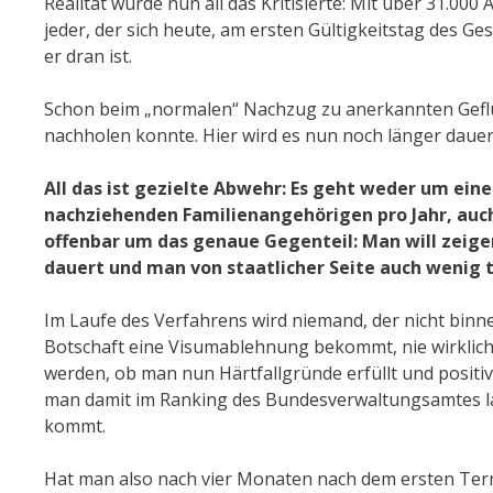
Realität wurde nun all das Kritisierte: Mit über 31.000 
jeder, der sich heute, am ersten Gültigkeitstag des Ges
er dran ist.
Schon beim „normalen“ Nachzug zu anerkannten Geflüch
nachholen konnte. Hier wird es nun noch länger dauer
All das ist gezielte Abwehr: Es geht weder um ein
nachziehenden Familienangehörigen pro Jahr, auc
offenbar um das genaue Gegenteil: Man will zeige
dauert und man von staatlicher Seite auch wenig t
Im Laufe des Verfahrens wird niemand, der nicht binnen
Botschaft eine Visumablehnung bekommt, nie wirklich w
werden, ob man nun Härtfallgründe erfüllt und positiv
man damit im Ranking des Bundesverwaltungsamtes lad
kommt.
Hat man also nach vier Monaten nach dem ersten Term