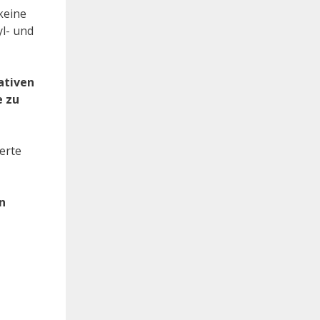
keine
l- und
ativen
e zu
erte
n