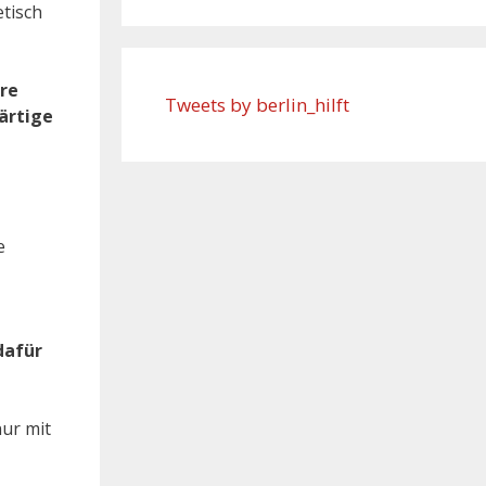
etisch
ere
Tweets by berlin_hilft
ärtige
e
dafür
nur mit