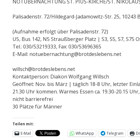
NOTÜBERNACHTUNG ST. PIUS-KIRCHE/ST. NIKOLAU
Palisadenstr. 72/Hildegard-Jadamowitz-Str. 25, 10243 B
(Aufnahme erfolgt über Palisadenstr. 72)
U5, Bus 142, N5 Straußberger Platz | S3, S5, S7, S75
Tel.: 030/53219333, Fax: 030/53696365
E-Mail: notuebernachtung@brotdeslebens.net
willsch@brotdeslebens.net
Kontaktperson: Diakon Wolfgang Willsch
Geöffnet: Nov. bis März | täglich 18-8 Uhr, letzter Ei
21.30 Uhr kommen. Warmes Essen ca. 19.30-20.15 Uhr, F
nicht barrierefrei
30 Plätze für Männer
Teilen mit:
E-Mail
WhatsApp
Telegram
D