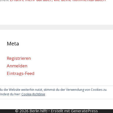
Meta
Registrieren
Anmelden
Eintrags-Feed
Kommentar-Feed
WordPress.org
u die Website weiterhin nutzt, stimmst du der Verwendung von Cookies zu.
indest du hier:
Cookie-Richtlinie
© 2026 Berlin hilft!
• Erstellt mit
GeneratePress