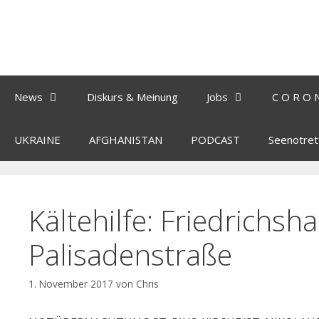
News
Diskurs & Meinung
Jobs
C O R O 
UKRAINE
AFGHANISTAN
PODCAST
Seenotret
Kältehilfe: Friedrichsh
Palisadenstraße
1. November 2017
von
Chris