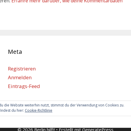
eren.
Erfahre mehr darüber, wie deine Kommentardaten
Meta
Registrieren
Anmelden
Eintrags-Feed
Kommentar-Feed
WordPress.org
u die Website weiterhin nutzt, stimmst du der Verwendung von Cookies zu.
indest du hier:
Cookie-Richtlinie
© 2026 Berlin hilft!
• Erstellt mit
GeneratePress