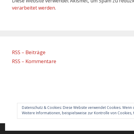
Diese Website verwendet Akismet, um Spam zu reduzi
verarbeitet werden
.
RSS – Beiträge
RSS – Kommentare
Datenschutz & Cookies: Diese Website verwendet Cookies. Wenn d
Weitere Informationen, beispielsweise zur Kontrolle von Cookies, f