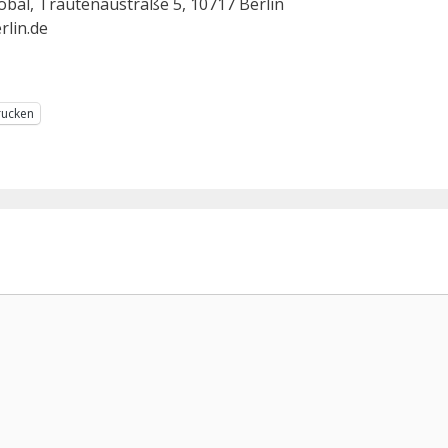
bal, Trautenaustraße 5, 10717 Berlin
rlin.de
rucken