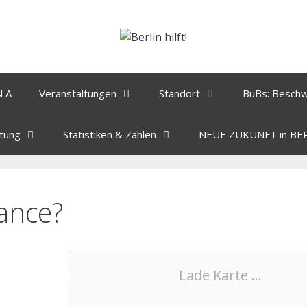
N A
Veranstaltungen
Standort
BuBs: Besch
tung
Statistiken & Zahlen
NEUE ZUKUNFT in BE
ance?
Lade Karte ...