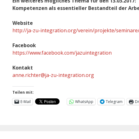
Ein weiteres mögliches Thema für den 13.03.2017: 
Kompetenzen als essentieller Bestandteil der Arb
Website
http://ja-zu-integration.org/verein/projekte/seminare
Facebook
https://www.facebook.com/jazuintegration
Kontakt
anne.richter@ja-zu-integration.org
Teilen mit:
E-Mail
WhatsApp
Telegram
D