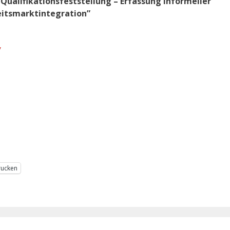
“Qualifikationsfeststellung – Erfassung informeller
eitsmarktintegration”
/
rucken