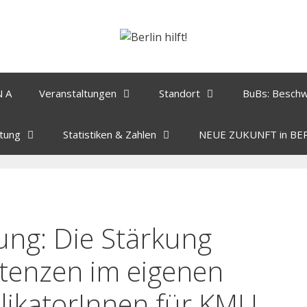
N A
Veranstaltungen
Standort
BuBs: Besch
tung
Statistiken & Zahlen
NEUE ZUKUNFT in BE
ung: Die Stärkung
etenzen im eigenen
likatorInnen für KMU