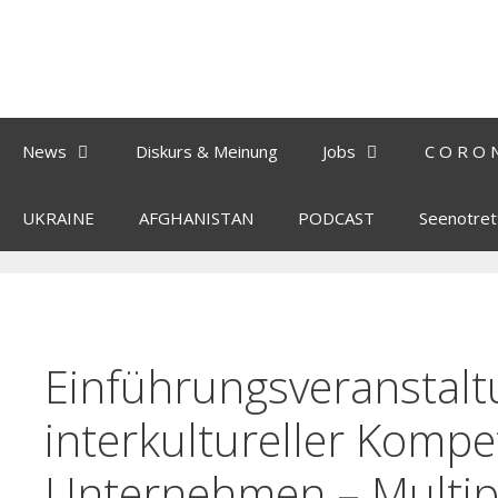
News
Diskurs & Meinung
Jobs
C O R O 
UKRAINE
AFGHANISTAN
PODCAST
Seenotret
Einführungsveranstalt
interkultureller Komp
Unternehmen – Multip