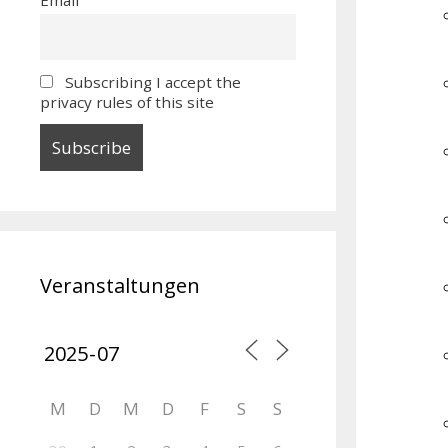
Subscribing I accept the
privacy rules of this site
Veranstaltungen
M
D
M
D
F
S
S