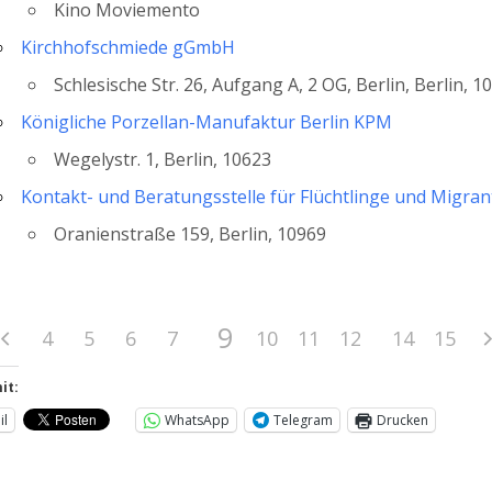
Kino Moviemento
Kirchhofschmiede gGmbH
Schlesische Str. 26, Aufgang A, 2 OG, Berlin, Berlin, 1
Königliche Porzellan-Manufaktur Berlin KPM
Wegelystr. 1, Berlin, 10623
Kontakt- und Beratungsstelle für Flüchtlinge und Migra
Oranienstraße 159, Berlin, 10969
9
4
5
6
7
8
10
11
12
13
14
15
it:
il
WhatsApp
Telegram
Drucken