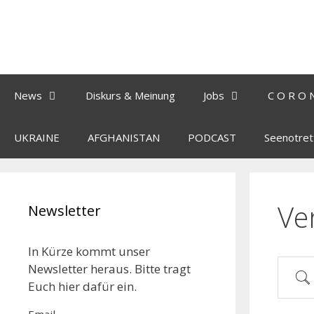
News
Diskurs & Meinung
Jobs
C O R O 
UKRAINE
AFGHANISTAN
PODCAST
Seenotret
Ve
Newsletter
In Kürze kommt unser
Newsletter heraus. Bitte tragt
Euch hier dafür ein.
Email