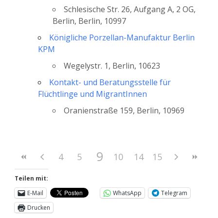
Schlesische Str. 26, Aufgang A, 2 OG,
Berlin, Berlin, 10997
Königliche Porzellan-Manufaktur Berlin
KPM
Wegelystr. 1, Berlin, 10623
Kontakt- und Beratungsstelle für
Flüchtlinge und MigrantInnen
Oranienstraße 159, Berlin, 10969
9
4
5
6
10
7
11
8
14
12
15
13
Teilen mit:
E-Mail
WhatsApp
Telegram
Drucken