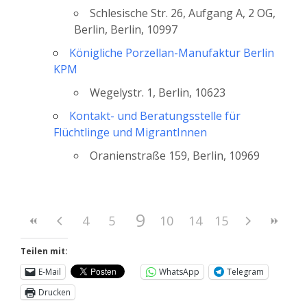
Schlesische Str. 26, Aufgang A, 2 OG,
Berlin, Berlin, 10997
Königliche Porzellan-Manufaktur Berlin
KPM
Wegelystr. 1, Berlin, 10623
Kontakt- und Beratungsstelle für
Flüchtlinge und MigrantInnen
Oranienstraße 159, Berlin, 10969
9
4
5
6
10
7
11
8
14
12
15
13
Teilen mit:
E-Mail
WhatsApp
Telegram
Drucken