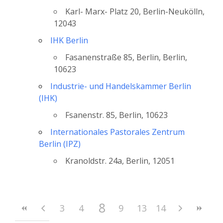
Karl- Marx- Platz 20, Berlin-Neukölln,
12043
IHK Berlin
Fasanenstraße 85, Berlin, Berlin,
10623
Industrie- und Handelskammer Berlin
(IHK)
Fsanenstr. 85, Berlin, 10623
Internationales Pastorales Zentrum
Berlin (IPZ)
Kranoldstr. 24a, Berlin, 12051
8
3
4
5
6
9
10
7
13
11
14
12