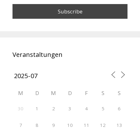
Veranstaltungen
M
D
M
D
F
S
S
30
1
2
3
4
5
6
7
8
9
10
11
12
13