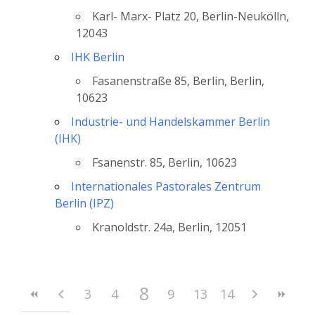
Karl- Marx- Platz 20, Berlin-Neukölln,
12043
IHK Berlin
Fasanenstraße 85, Berlin, Berlin,
10623
Industrie- und Handelskammer Berlin
(IHK)
Fsanenstr. 85, Berlin, 10623
Internationales Pastorales Zentrum
Berlin (IPZ)
Kranoldstr. 24a, Berlin, 12051
8
3
4
5
6
9
10
7
13
11
14
12