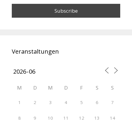
Veranstaltungen
M
D
M
D
F
S
S
1
2
3
4
5
6
7
8
9
10
11
12
13
14