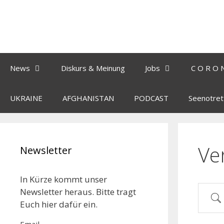
News
Diskurs & Meinung
Jobs
C O R O 
UKRAINE
AFGHANISTAN
PODCAST
Seenotret
Ve
Newsletter
In Kürze kommt unser
Newsletter heraus. Bitte tragt
Euch hier dafür ein.
Email