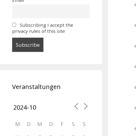
Subscribing I accept the
privacy rules of this site
Veranstaltungen
M
D
M
D
F
S
S