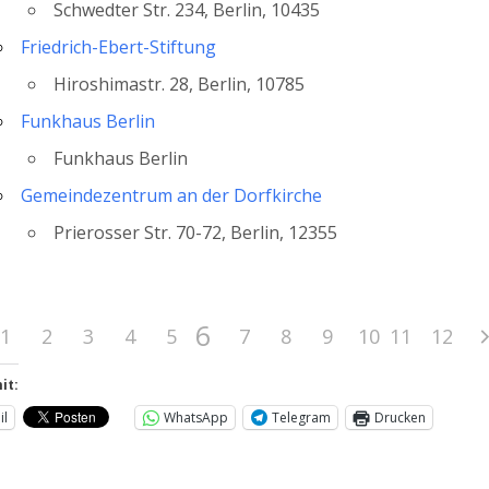
Schwedter Str. 234, Berlin, 10435
Friedrich-Ebert-Stiftung
Hiroshimastr. 28, Berlin, 10785
Funkhaus Berlin
Funkhaus Berlin
Gemeindezentrum an der Dorfkirche
Prierosser Str. 70-72, Berlin, 12355
6
1
2
3
4
5
7
8
9
10
11
12
it:
il
WhatsApp
Telegram
Drucken