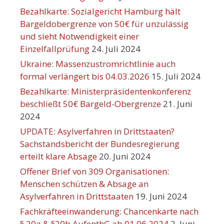
Bezahlkarte: Sozialgericht Hamburg hält
Bargeldobergrenze von 50€ für unzulässig
und sieht Notwendigkeit einer
Einzelfallprüfung
24. Juli 2024
Ukraine: Massenzustromrichtlinie auch
formal verlängert bis 04.03.2026
15. Juli 2024
Bezahlkarte: Ministerpräsidentenkonferenz
beschließt 50€ Bargeld-Obergrenze
21. Juni
2024
UPDATE: Asylverfahren in Drittstaaten?
Sachstandsbericht der Bundesregierung
erteilt klare Absage
20. Juni 2024
Offener Brief von 309 Organisationen:
Menschen schützen & Absage an
Asylverfahren in Drittstaaten
19. Juni 2024
Fachkräfteeinwanderung: Chancenkarte nach
§ 20a & §20b AufenthG ab 01.06.2024
2. Juni