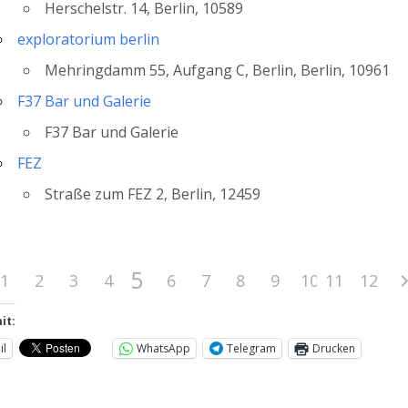
Herschelstr. 14, Berlin, 10589
exploratorium berlin
Mehringdamm 55, Aufgang C, Berlin, Berlin, 10961
F37 Bar und Galerie
F37 Bar und Galerie
FEZ
Straße zum FEZ 2, Berlin, 12459
5
1
2
3
4
6
7
8
9
10
11
12
it:
il
WhatsApp
Telegram
Drucken