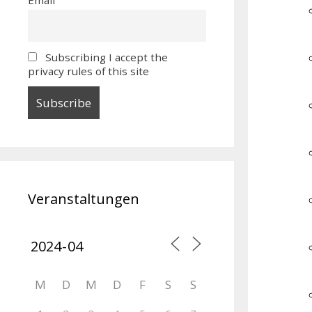
Subscribing I accept the
privacy rules of this site
Veranstaltungen
M
D
M
D
F
S
S