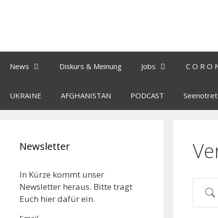
News
Diskurs & Meinung
Jobs
C O R O 
UKRAINE
AFGHANISTAN
PODCAST
Seenotret
Ve
Newsletter
In Kürze kommt unser
Newsletter heraus. Bitte tragt
Euch hier dafür ein.
Email