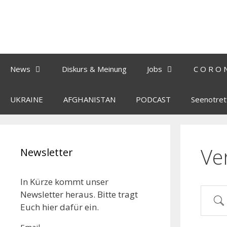
News
Diskurs & Meinung
Jobs
C O R O 
UKRAINE
AFGHANISTAN
PODCAST
Seenotret
Ve
Newsletter
In Kürze kommt unser
Newsletter heraus. Bitte tragt
Euch hier dafür ein.
Email