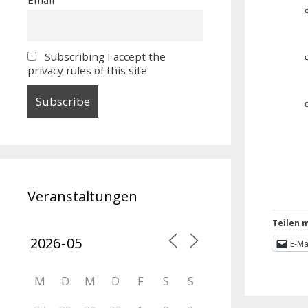
Subscribing I accept the
privacy rules of this site
Veranstaltungen
Teilen m
E-Ma
M
D
M
D
F
S
S