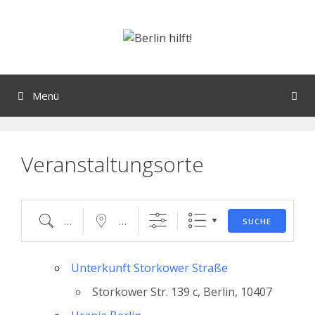
Zum
Inhalt
springen
Orte mit vielen Veranstaltungen?
Menü
Veranstaltungsorte
Suche
Nahe...
SUCHE
Unterkunft Storkower Straße
Storkower Str. 139 c, Berlin, 10407