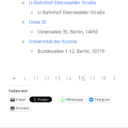
U-Bahnhof Eberswalder Straße
U-Bahnhof Eberswalder Straße
Ulme 35
Ulmenallee 35, Berlin, 14050
Universität der Künste
Bundesallee 1-12, Berlin, 10719
16
11
12
13
14
15
17
18
Teilen mit:
E-Mail
WhatsApp
Telegram
Drucken