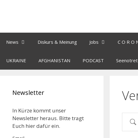
News
Diskurs & Meinung
Jobs
C O R O 
UKRAINE
AFGHANISTAN
PODCAST
Seenotret
Ve
Newsletter
In Kürze kommt unser
Newsletter heraus. Bitte tragt
Euch hier dafür ein.
Email