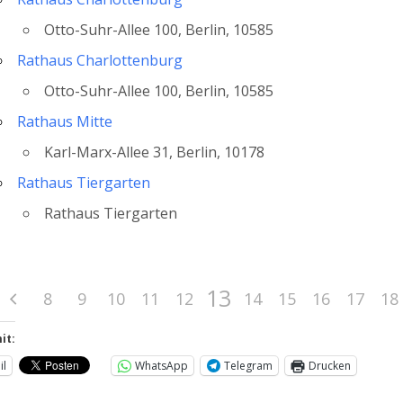
Otto-Suhr-Allee 100, Berlin, 10585
Rathaus Charlottenburg
Otto-Suhr-Allee 100, Berlin, 10585
Rathaus Mitte
Karl-Marx-Allee 31, Berlin, 10178
Rathaus Tiergarten
Rathaus Tiergarten
13
8
9
10
11
12
14
15
16
17
18
it:
il
WhatsApp
Telegram
Drucken