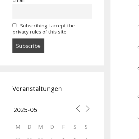
Subscribing I accept the
privacy rules of this site
Veranstaltungen
M
D
M
D
F
S
S