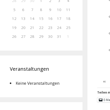
28
29
30
1
2
3
4
5
6
7
8
9
10
11
12
13
14
15
16
17
18
19
20
21
22
23
24
25
26
27
28
29
30
31
1
Veranstaltungen
Keine Veranstaltungen
Teilen m
E-Ma