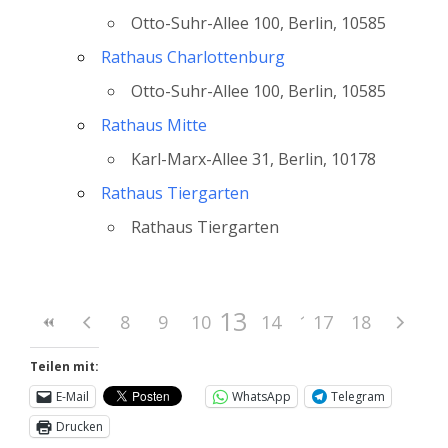
Otto-Suhr-Allee 100, Berlin, 10585
Rathaus Charlottenburg
Otto-Suhr-Allee 100, Berlin, 10585
Rathaus Mitte
Karl-Marx-Allee 31, Berlin, 10178
Rathaus Tiergarten
Rathaus Tiergarten
13
8
9
10
11
14
12
15
17
16
18
Teilen mit:
E-Mail
WhatsApp
Telegram
Drucken