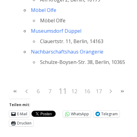
Möbel Olfe
Möbel Olfe
Museumsdorf Düppel
Clauertstr. 11, Berlin, 14163
Nachbarschaftshaus Orangerie
Schulze-Boysen-Str. 38, Berlin, 10365
11
6
7
8
12
9
10
13
16
14
17
15
Teilen mit:
E-Mail
WhatsApp
Telegram
Drucken