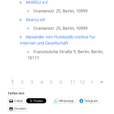
AKARSU e.V.
Oranienstr. 25, Berlin, 10999
Akarsu eV
Oranienstr. 25, Berlin, 10999
Alexander von Humboldt-Institut für
Internet und Gesellschaft
Französische Straße 9, Berlin, Berlin,
10117
1
2
3
4
5
6
7
11
8
12
9
10
Teilen mit:
E-Mail
WhatsApp
Telegram
Drucken