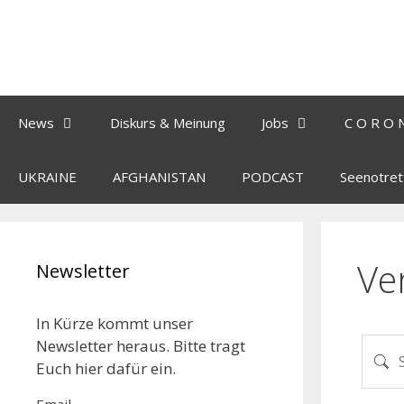
News
Diskurs & Meinung
Jobs
C O R O 
UKRAINE
AFGHANISTAN
PODCAST
Seenotret
Ve
Newsletter
In Kürze kommt unser
Newsletter heraus. Bitte tragt
Euch hier dafür ein.
Email