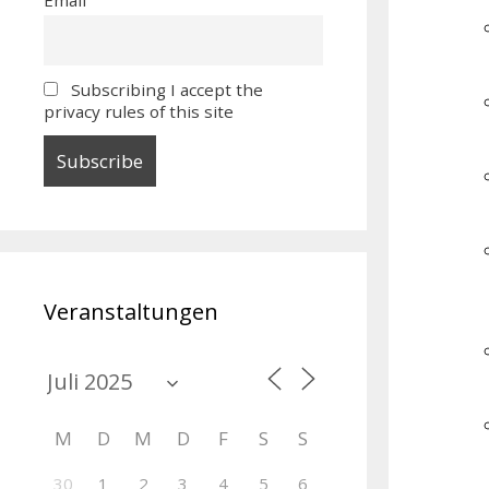
Subscribing I accept the
privacy rules of this site
Veranstaltungen
M
D
M
D
F
S
S
30
1
2
3
4
5
6