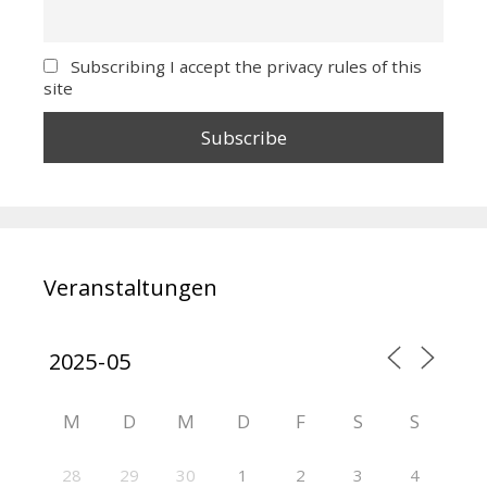
Subscribing I accept the privacy rules of this
site
Veranstaltungen
M
D
M
D
F
S
S
28
29
30
1
2
3
4