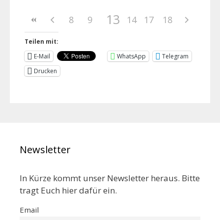
13
8
9
10
11
14
12
17
15
18
16
Teilen mit:
E-Mail
WhatsApp
Telegram
Drucken
Newsletter
In Kürze kommt unser Newsletter heraus. Bitte
tragt Euch hier dafür ein.
Email