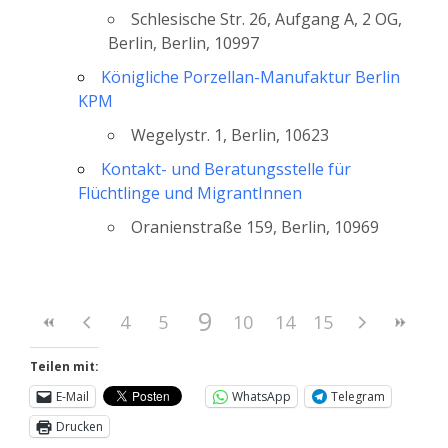
Schlesische Str. 26, Aufgang A, 2 OG,
Berlin, Berlin, 10997
Königliche Porzellan-Manufaktur Berlin
KPM
Wegelystr. 1, Berlin, 10623
Kontakt- und Beratungsstelle für
Flüchtlinge und MigrantInnen
Oranienstraße 159, Berlin, 10969
9
4
5
6
10
7
11
8
14
12
15
13
Teilen mit:
E-Mail
WhatsApp
Telegram
Drucken