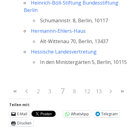
Heinrich-Böll-Stiftung Bundesstiftung
Berlin
Schumannstr. 8, Berlin, 10117
Hermannn-Ehlers-Haus
Alt-Wittenau 70, Berlin, 13437
Hessische Landesvertretung
In den Ministergärten 5, Berlin, 10115
7
2
3
4
5
8
6
12
9
10
13
11
Teilen mit:
E-Mail
WhatsApp
Telegram
Drucken