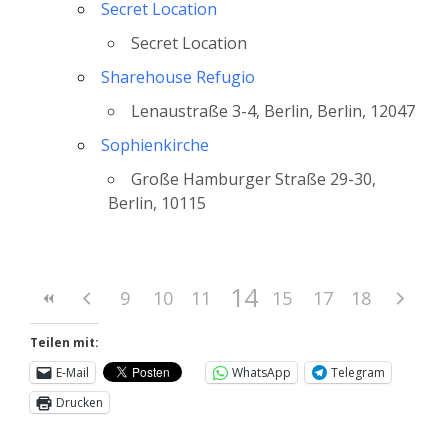
Secret Location
Secret Location
Sharehouse Refugio
Lenaustraße 3-4, Berlin, Berlin, 12047
Sophienkirche
Große Hamburger Straße 29-30,
Berlin, 10115
14
9
10
11
12
13
15
16
17
18
Teilen mit:
E-Mail
WhatsApp
Telegram
Drucken