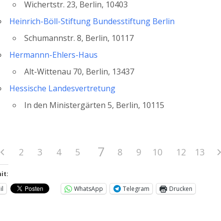
Wichertstr. 23, Berlin, 10403
Heinrich-Böll-Stiftung Bundesstiftung Berlin
Schumannstr. 8, Berlin, 10117
Hermannn-Ehlers-Haus
Alt-Wittenau 70, Berlin, 13437
Hessische Landesvertretung
In den Ministergärten 5, Berlin, 10115
7
2
3
4
5
6
8
9
10
11
12
13
it:
il
WhatsApp
Telegram
Drucken