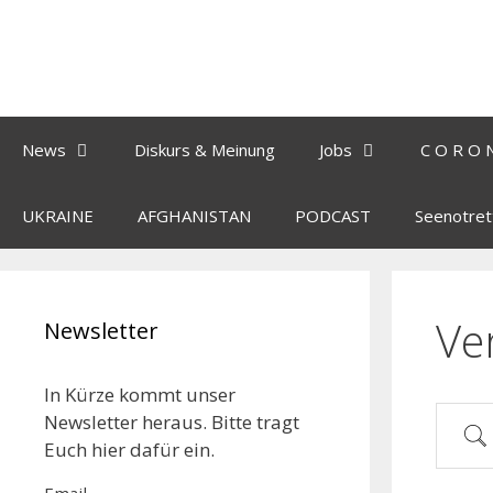
News
Diskurs & Meinung
Jobs
C O R O 
UKRAINE
AFGHANISTAN
PODCAST
Seenotret
Ve
Newsletter
In Kürze kommt unser
Newsletter heraus. Bitte tragt
Euch hier dafür ein.
Email