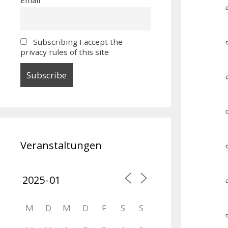
Subscribing I accept the
privacy rules of this site
Veranstaltungen
M
D
M
D
F
S
S