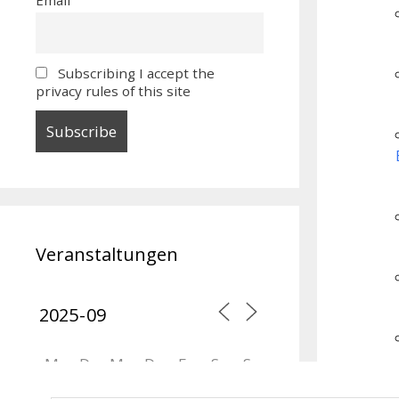
Subscribing I accept the
privacy rules of this site
Orte mit vielen Veranst
Veranstaltungen
M
D
M
D
F
S
S