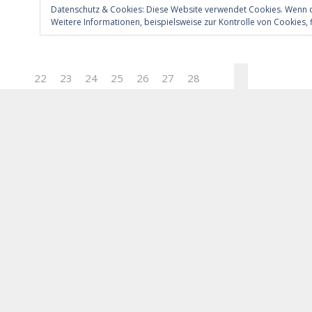
1
2
3
4
5
6
7
Datenschutz & Cookies: Diese Website verwendet Cookies. Wenn d
Weitere Informationen, beispielsweise zur Kontrolle von Cookies, f
8
9
10
11
12
13
14
15
16
17
18
19
20
21
22
23
24
25
26
27
28
29
30
1
2
3
4
5
Veranstaltungen
Keine Veranstaltungen
Teilen m
E-Ma