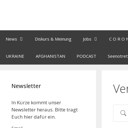
News
Diskurs & Meinung
Jobs
C O R O 
UKRAINE
AFGHANISTAN
PODCAST
Seenotret
Ve
Newsletter
In Kürze kommt unser
Newsletter heraus. Bitte tragt
Euch hier dafür ein.
Email