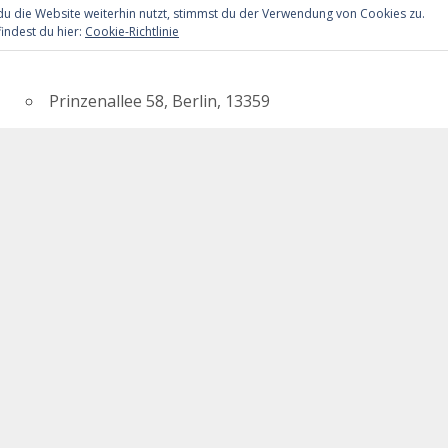
u die Website weiterhin nutzt, stimmst du der Verwendung von Cookies zu.
Wedding
indest du hier:
Cookie-Richtlinie
Wedding hilft
Prinzenallee 58, Berlin, 13359
Wendenschloßstraße 33, 12559 Berlin, Deutschland
Wendenschloßstraße 33, 12559 Berlin, Deutschland
Willi-Graf-Gymnasium
Ostpreussendamm 155, Berlin, 12207
17
12
13
14
15
16
18
it:
il
WhatsApp
Telegram
Drucken