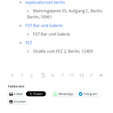
exploratorium berlin
Mehringdamm 55, Aufgang C, Berlin,
Berlin, 10961
F37 Bar und Galerie
F37 Bar und Galerie
FEZ
Straße zum FEZ 2, Berlin, 12459
5
1
2
3
4
6
7
11
8
12
9
10
Teilen mit:
E-Mail
WhatsApp
Telegram
Drucken