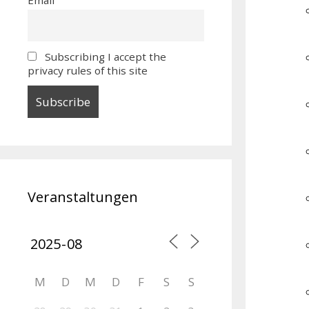
Subscribing I accept the
privacy rules of this site
Veranstaltungen
M
D
M
D
F
S
S