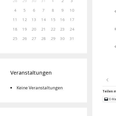
28
29
30
31
1
2
3
4
5
6
7
8
9
10
11
12
13
14
15
16
17
18
19
20
21
22
23
24
25
26
27
28
29
30
31
Veranstaltungen
Keine Veranstaltungen
Teilen m
E-Ma