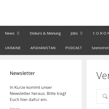
News
Diskurs & Meinung
Jobs
C O R O 
UKRAINE
AFGHANISTAN
PODCAST
Seenotret
Ve
Newsletter
In Kürze kommt unser
Newsletter heraus. Bitte tragt
Euch hier dafür ein.
Email