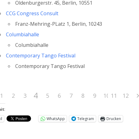
Oldenburgerstr. 45, Berlin, 10551
CCG Congress Consult
Franz-Mehring-PLatz 1, Berlin, 10243
Columbiahalle
Columbiahalle
Contemporary Tango Festival
Contemporary Tango Festival
4
1
2
3
5
6
7
8
9
10
11
12
it:
il
WhatsApp
Telegram
Drucken