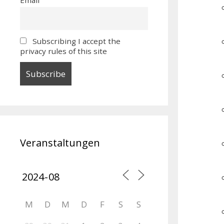
Subscribing I accept the
privacy rules of this site
Veranstaltungen
M
D
M
D
F
S
S