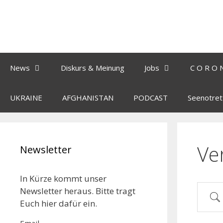
News
Diskurs & Meinung
Jobs
C O R O 
UKRAINE
AFGHANISTAN
PODCAST
Seenotret
Ve
Newsletter
In Kürze kommt unser
Newsletter heraus. Bitte tragt
Euch hier dafür ein.
Email