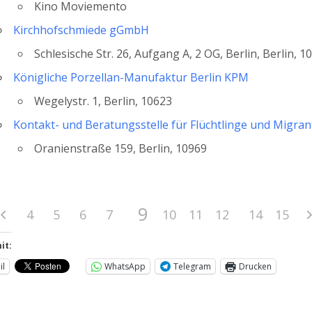
Kino Moviemento
Kirchhofschmiede gGmbH
Schlesische Str. 26, Aufgang A, 2 OG, Berlin, Berlin, 1
Königliche Porzellan-Manufaktur Berlin KPM
Wegelystr. 1, Berlin, 10623
Kontakt- und Beratungsstelle für Flüchtlinge und Migra
Oranienstraße 159, Berlin, 10969
9
4
5
6
7
8
10
11
12
13
14
15
it:
il
WhatsApp
Telegram
Drucken