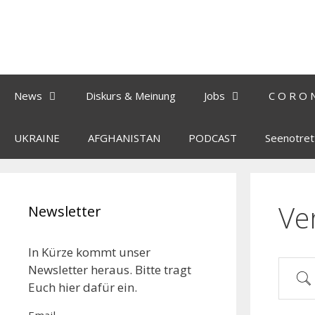
News
Diskurs & Meinung
Jobs
C O R O 
UKRAINE
AFGHANISTAN
PODCAST
Seenotret
Ve
Newsletter
In Kürze kommt unser
Newsletter heraus. Bitte tragt
Euch hier dafür ein.
Email