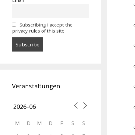
Subscribing I accept the
privacy rules of this site
Veranstaltungen
M
D
M
D
F
S
S