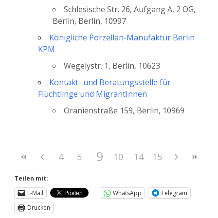
Schlesische Str. 26, Aufgang A, 2 OG,
Berlin, Berlin, 10997
Königliche Porzellan-Manufaktur Berlin
KPM
Wegelystr. 1, Berlin, 10623
Kontakt- und Beratungsstelle für
Flüchtlinge und MigrantInnen
Oranienstraße 159, Berlin, 10969
9
4
5
6
10
7
11
8
14
12
15
13
Teilen mit:
E-Mail
WhatsApp
Telegram
Drucken