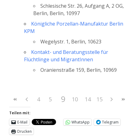
Schlesische Str. 26, Aufgang A, 2 OG,
Berlin, Berlin, 10997
Königliche Porzellan-Manufaktur Berlin
KPM
Wegelystr. 1, Berlin, 10623
Kontakt- und Beratungsstelle für
Flüchtlinge und MigrantInnen
Oranienstraße 159, Berlin, 10969
9
4
5
6
10
7
11
8
14
12
15
13
Teilen mit:
E-Mail
WhatsApp
Telegram
Drucken