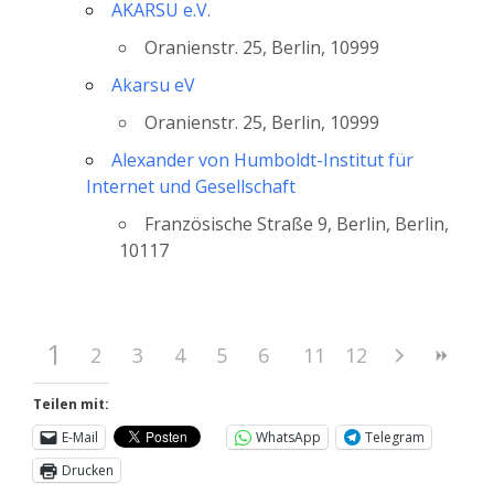
AKARSU e.V.
Oranienstr. 25, Berlin, 10999
Akarsu eV
Oranienstr. 25, Berlin, 10999
Alexander von Humboldt-Institut für
Internet und Gesellschaft
Französische Straße 9, Berlin, Berlin,
10117
1
2
3
4
5
6
7
11
8
12
9
10
Teilen mit:
E-Mail
WhatsApp
Telegram
Drucken