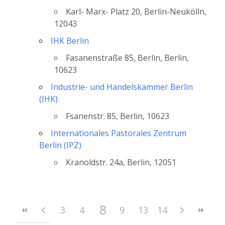
Karl- Marx- Platz 20, Berlin-Neukölln,
12043
IHK Berlin
Fasanenstraße 85, Berlin, Berlin,
10623
Industrie- und Handelskammer Berlin
(IHK)
Fsanenstr. 85, Berlin, 10623
Internationales Pastorales Zentrum
Berlin (IPZ)
Kranoldstr. 24a, Berlin, 12051
8
3
4
5
6
9
10
7
13
11
14
12