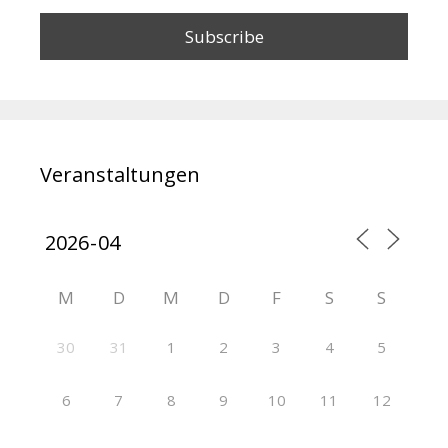
Veranstaltungen
M
D
M
D
F
S
S
30
31
1
2
3
4
5
6
7
8
9
10
11
12