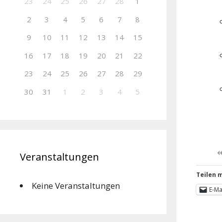
23
24
25
26
27
28
1
2
3
4
5
6
7
8
9
10
11
12
13
14
15
16
17
18
19
20
21
22
23
24
25
26
27
28
29
30
31
1
2
3
4
5
Veranstaltungen
Teilen m
Keine Veranstaltungen
E-Ma