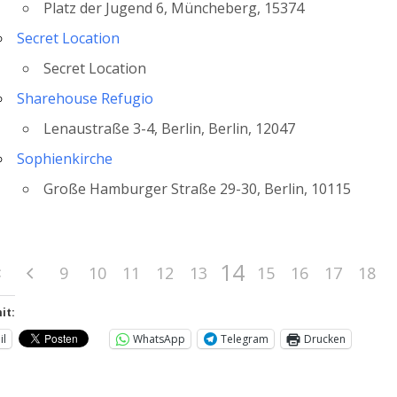
Platz der Jugend 6, Müncheberg, 15374
Secret Location
Secret Location
Sharehouse Refugio
Lenaustraße 3-4, Berlin, Berlin, 12047
Sophienkirche
Große Hamburger Straße 29-30, Berlin, 10115
14
9
10
11
12
13
15
16
17
18
it:
il
WhatsApp
Telegram
Drucken