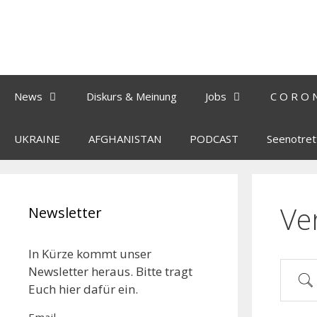
News
Diskurs & Meinung
Jobs
C O R O 
UKRAINE
AFGHANISTAN
PODCAST
Seenotret
Ve
Newsletter
In Kürze kommt unser
Newsletter heraus. Bitte tragt
Euch hier dafür ein.
Email