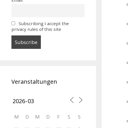
Subscribing I accept the
privacy rules of this site
Veranstaltungen
M
D
M
D
F
S
S