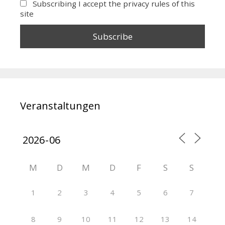
Subscribing I accept the privacy rules of this
site
Veranstaltungen
M
D
M
D
F
S
S
1
2
3
4
5
6
7
8
9
10
11
12
13
14