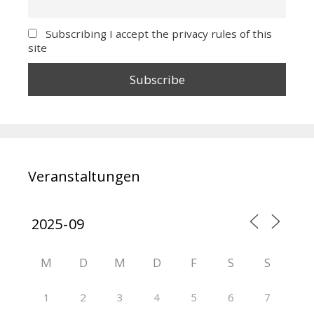
Subscribing I accept the privacy rules of this
site
Veranstaltungen
M
D
M
D
F
S
S
1
2
3
4
5
6
7