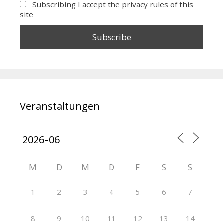
Subscribing I accept the privacy rules of this
site
Veranstaltungen
M
D
M
D
F
S
S
1
2
3
4
5
6
7
8
9
10
11
12
13
14