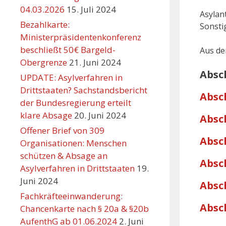
04.03.2026
15. Juli 2024
Asy
Bezahlkarte:
Sons
Ministerpräsidentenkonferenz
beschließt 50€ Bargeld-
Aus der
Obergrenze
21. Juni 2024
Absc
UPDATE: Asylverfahren in
Drittstaaten? Sachstandsbericht
Absc
der Bundesregierung erteilt
klare Absage
20. Juni 2024
Absc
Offener Brief von 309
Absc
Organisationen: Menschen
schützen & Absage an
Absc
Asylverfahren in Drittstaaten
19.
Juni 2024
Absc
Fachkräfteeinwanderung:
Absc
Chancenkarte nach § 20a & §20b
AufenthG ab 01.06.2024
2. Juni