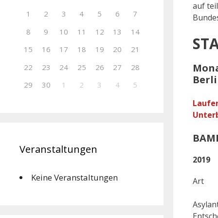
auf te
1
2
3
4
5
6
7
Bundes
8
9
10
11
12
13
14
STA
15
16
17
18
19
20
21
Mona
22
23
24
25
26
27
28
Berl
29
30
1
2
3
4
5
Laufe
Unterb
BAMF
Veranstaltungen
2019
Keine Veranstaltungen
A
As
Ent