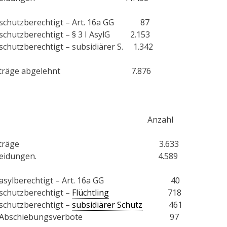
 schutzberechtigt – Art. 16a GG 87
schutzberechtigt – § 3 I AsylG 2.153
schutzberechtigt – subsidiärer S. 1.342
anträge abgelehnt 7.876
rt Anzahl
ylanträge 3.633
tscheidungen. 4.589
n asylberechtigt – Art. 16a GG 40
schutzberechtigt –
Flüchtling
718
schutzberechtigt –
subsidiärer Schutz
461
on Abschiebungsverbote 97