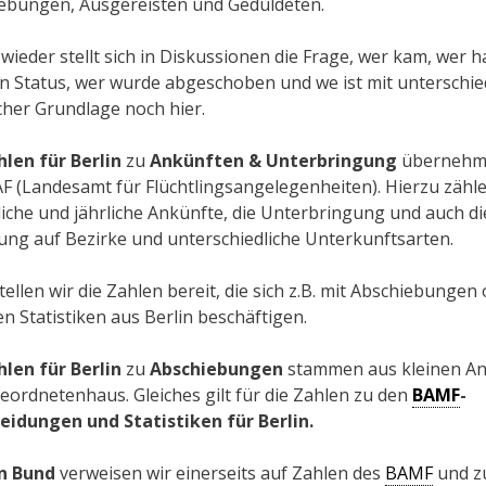
ebungen, Ausgereisten und Geduldeten.
wieder stellt sich in Diskussionen die Frage, wer kam, wer h
n Status, wer wurde abgeschoben und we ist mit unterschie
icher Grundlage noch hier.
hlen für Berlin
zu
Ankünften & Unterbringung
übernehm
F (Landesamt für Flüchtlingsangelegenheiten). Hierzu zähl
iche und jährliche Ankünfte, die Unterbringung und auch di
lung auf Bezirke und unterschiedliche Unterkunftsarten.
ellen wir die Zahlen bereit, die sich z.B. mit Abschiebungen
en Statistiken aus Berlin beschäftigen.
hlen für Berlin
zu
Abschiebungen
stammen aus kleinen A
eordnetenhaus. Gleiches gilt für die Zahlen zu den
BAMF
-
eidungen und Statistiken für Berlin.
n Bund
verweisen wir einerseits auf Zahlen des
BAMF
und z