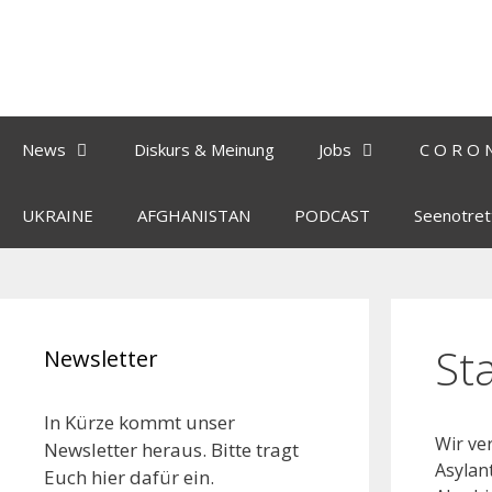
News
Diskurs & Meinung
Jobs
C O R O 
UKRAINE
AFGHANISTAN
PODCAST
Seenotret
St
Newsletter
In Kürze kommt unser
Wir ve
Newsletter heraus. Bitte tragt
Asylan
Euch hier dafür ein.