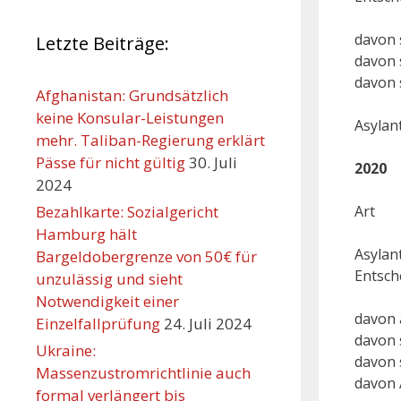
davon
Letzte Beiträge:
davon 
davon 
Afghanistan: Grundsätzlich
keine Konsular-Leistungen
Asyl
mehr. Taliban-Regierung erklärt
Pässe für nicht gültig
30. Juli
2020
2024
Bezahlkarte: Sozialgericht
A
Hamburg hält
As
Bargeldobergrenze von 50€ für
En
unzulässig und sieht
Notwendigkeit einer
davo
Einzelfallprüfung
24. Juli 2024
davon 
Ukraine:
davon 
Massenzustromrichtlinie auch
dav
formal verlängert bis