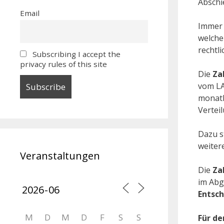
Abschi
Email
Immer 
welche
rechtl
Subscribing I accept the
privacy rules of this site
Die
Za
vom LA
monatl
Vertei
Dazu st
weiter
Veranstaltungen
Die
Za
im Abg
Entsch
M
D
M
D
F
S
S
Für de