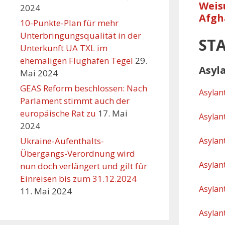
Weis
2024
Afgh
10-Punkte-Plan für mehr
Unterbringungsqualität in der
ST
Unterkunft UA TXL im
ehemaligen Flughafen Tegel
29.
Asyl
Mai 2024
GEAS Reform beschlossen: Nach
Asylan
Parlament stimmt auch der
europäische Rat zu
17. Mai
Asylan
2024
Ukraine-Aufenthalts-
Asylan
Übergangs-Verordnung wird
Asylan
nun doch verlängert und gilt für
Einreisen bis zum 31.12.2024
Asylan
11. Mai 2024
Asylan