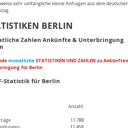
ilweise sehr umfängliche kleine Anfragen aus dem deutsche
tag.
TISTIKEN BERLIN
tliche Zahlen Ankünfte & Unterbringung
in
nde
monatliche
STATISTIKEN UND ZAHLEN zu Ankünften
ringung für Berlin
-Statistik für Berlin
rt Anzahl
ylanträge 11.788
scheidungen 11.458