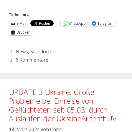
Teilen mit:
E-Mail
WhatsApp
Telegram
Drucken
Kategorien
News
,
Standorte
6 Kommentare
UPDATE 3 Ukraine: Große
Probleme bei Einreise von
Geflüchteten seit 05.03. durch
Auslaufen der UkraineAufenthÜV
19. März 2024
von
Chris