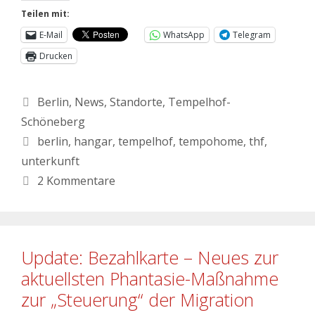
Teilen mit:
E-Mail
WhatsApp
Telegram
Drucken
Kategorien
Berlin
,
News
,
Standorte
,
Tempelhof-
Schöneberg
Schlagwörter
berlin
,
hangar
,
tempelhof
,
tempohome
,
thf
,
unterkunft
2 Kommentare
Update: Bezahlkarte – Neues zur
aktuellsten Phantasie-Maßnahme
zur „Steuerung“ der Migration