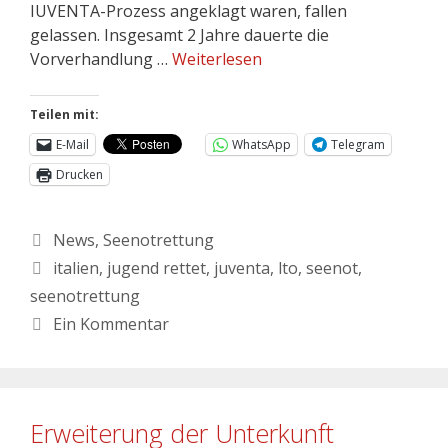
IUVENTA-Prozess angeklagt waren, fallen
gelassen. Insgesamt 2 Jahre dauerte die
Vorverhandlung …
Weiterlesen
Teilen mit:
E-Mail
WhatsApp
Telegram
Drucken
Kategorien
News
,
Seenotrettung
Schlagwörter
italien
,
jugend rettet
,
juventa
,
lto
,
seenot
,
seenotrettung
Ein Kommentar
Erweiterung der Unterkunft