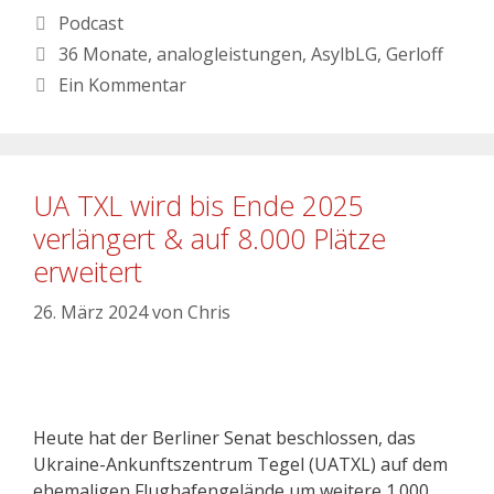
Kategorien
Podcast
Schlagwörter
36 Monate
,
analogleistungen
,
AsylbLG
,
Gerloff
Ein Kommentar
UA TXL wird bis Ende 2025
verlängert & auf 8.000 Plätze
erweitert
26. März 2024
von
Chris
Heute hat der Berliner Senat beschlossen, das
Ukraine-Ankunftszentrum Tegel (UATXL) auf dem
ehemaligen Flughafengelände um weitere 1.000