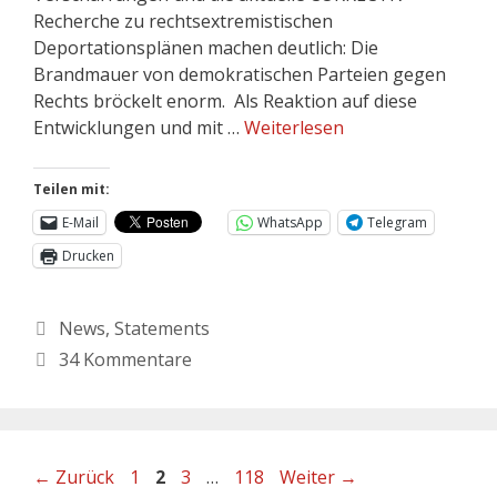
Recherche zu rechtsextremistischen
Deportationsplänen machen deutlich: Die
Brandmauer von demokratischen Parteien gegen
Rechts bröckelt enorm. Als Reaktion auf diese
Entwicklungen und mit …
Weiterlesen
Teilen mit:
E-Mail
WhatsApp
Telegram
Drucken
Kategorien
News
,
Statements
34 Kommentare
Seite
Seite
Seite
Seite
←
Zurück
1
2
3
…
118
Weiter
→