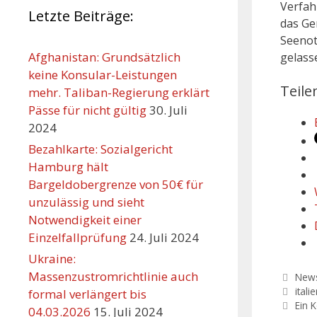
Verfah
Letzte Beiträge:
das Ge
Seenot
Afghanistan: Grundsätzlich
gelass
keine Konsular-Leistungen
Teile
mehr. Taliban-Regierung erklärt
Pässe für nicht gültig
30. Juli
2024
Bezahlkarte: Sozialgericht
Hamburg hält
Bargeldobergrenze von 50€ für
unzulässig und sieht
Notwendigkeit einer
Einzelfallprüfung
24. Juli 2024
Ukraine:
Massenzustromrichtlinie auch
Kate
New
Schl
itali
formal verlängert bis
Ein 
04.03.2026
15. Juli 2024