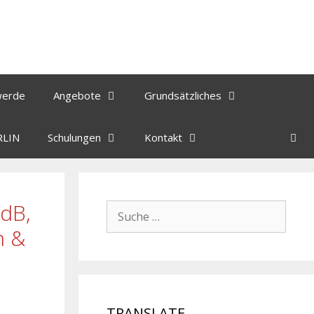
werde
Angebote
Grundsätzliches
RLIN
Schulungen
Kontakt
MdB,
Suche
nach:
n &
TRANSLATE