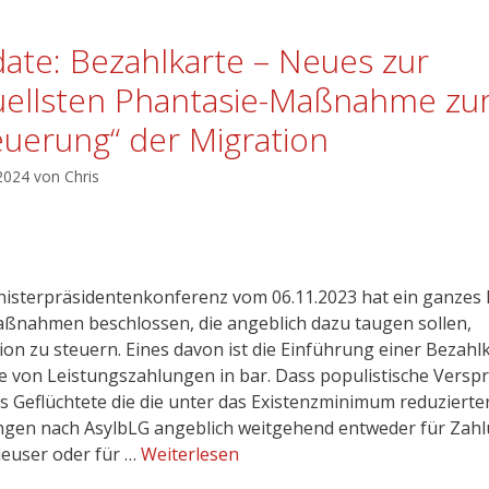
ate: Bezahlkarte – Neues zur
uellsten Phantasie-Maßnahme zu
euerung“ der Migration
 2024
von
Chris
nisterpräsidentenkonferenz vom 06.11.2023 hat ein ganzes
ßnahmen beschlossen, die angeblich dazu taugen sollen,
ion zu steuern. Eines davon ist die Einführung einer Bezahl
le von Leistungszahlungen in bar. Dass populistische Versp
ass Geflüchtete die die unter das Existenzminimum reduzierte
ngen nach AsylbLG angeblich weitgehend entweder für Zah
leuser oder für …
Weiterlesen