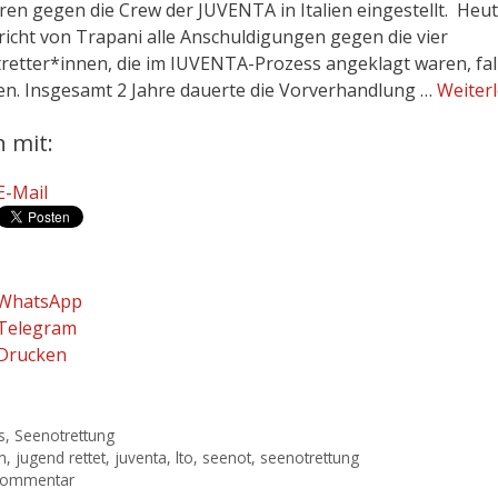
ren gegen die Crew der JUVENTA in Italien eingestellt. Heut
richt von Trapani alle Anschuldigungen gegen die vier
retter*innen, die im IUVENTA-Prozess angeklagt waren, fal
en. Insgesamt 2 Jahre dauerte die Vorverhandlung …
Weiter
n mit:
E-Mail
WhatsApp
Telegram
Drucken
gorien
s
,
Seenotrettung
agwörter
en
,
jugend rettet
,
juventa
,
lto
,
seenot
,
seenotrettung
Kommentar