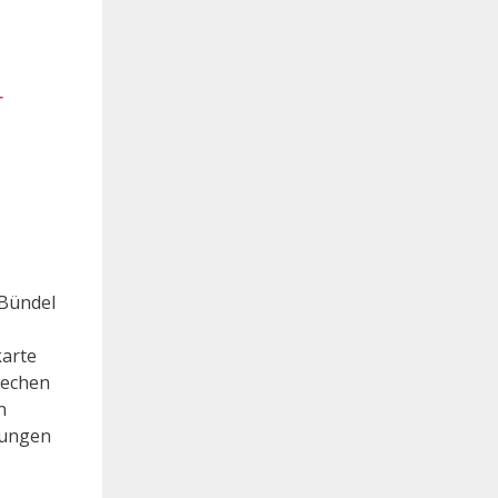
r
 Bündel
karte
rechen
n
lungen