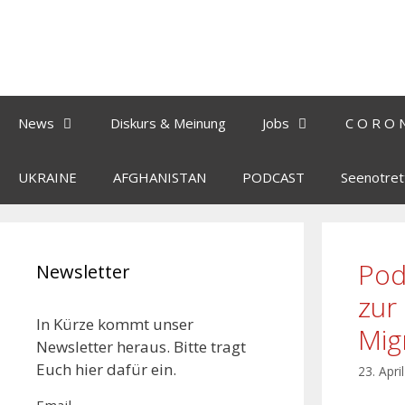
Zum
Inhalt
springen
News
Diskurs & Meinung
Jobs
C O R O 
UKRAINE
AFGHANISTAN
PODCAST
Seenotret
Pod
Newsletter
zur
In Kürze kommt unser
Mig
Newsletter heraus. Bitte tragt
Euch hier dafür ein.
23. Apri
Email