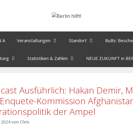
N A
Veranstaltungen
Standort
BuBs: Besch
tung
Statistiken & Zahlen
NEUE ZUKUNFT in BE
cast Ausführlich: Hakan Demir, 
 Enquete-Kommission Afghanista
rationspolitik der Ampel
l 2024
von
Chris