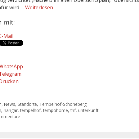
tig verzichtet (Fläche B im alten Übersichtsplan). Übersicht
für wird …
Weiterlesen
n mit:
E-Mail
WhatsApp
Telegram
Drucken
gorien
n
,
News
,
Standorte
,
Tempelhof-Schöneberg
agwörter
n
,
hangar
,
tempelhof
,
tempohome
,
thf
,
unterkunft
ommentare