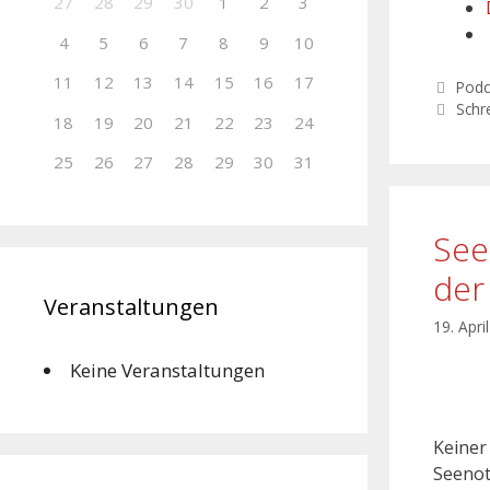
27
28
29
30
1
2
3
4
5
6
7
8
9
10
11
12
13
14
15
16
17
Kate
Podc
Schr
18
19
20
21
22
23
24
25
26
27
28
29
30
31
See
der
Veranstaltungen
19. Apri
Keine Veranstaltungen
Keiner
Seenot