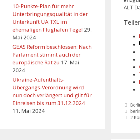
endgül
10-Punkte-Plan für mehr
ALT Da
Unterbringungsqualität in der
Unterkunft UA TXL im
Teile
ehemaligen Flughafen Tegel
29.
Mai 2024
GEAS Reform beschlossen: Nach
Parlament stimmt auch der
europäische Rat zu
17. Mai
2024
Ukraine-Aufenthalts-
Übergangs-Verordnung wird
nun doch verlängert und gilt für
Einreisen bis zum 31.12.2024
Kate
Berli
11. Mai 2024
Schl
berli
2 K