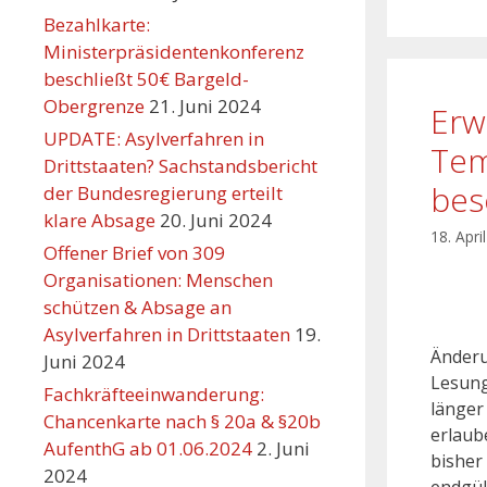
Bezahlkarte:
Ministerpräsidentenkonferenz
beschließt 50€ Bargeld-
Obergrenze
21. Juni 2024
Erw
UPDATE: Asylverfahren in
Tem
Drittstaaten? Sachstandsbericht
bes
der Bundesregierung erteilt
klare Absage
20. Juni 2024
18. Apri
Offener Brief von 309
Organisationen: Menschen
schützen & Absage an
Asylverfahren in Drittstaaten
19.
Änderu
Juni 2024
Lesung
Fachkräfteeinwanderung:
länger
Chancenkarte nach § 20a & §20b
erlaub
AufenthG ab 01.06.2024
2. Juni
bisher
2024