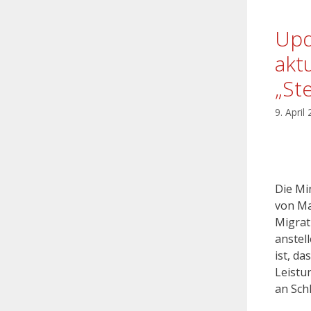
Upd
akt
„St
9. April
Die Mi
von Ma
Migrat
anstel
ist, d
Leistu
an Sch