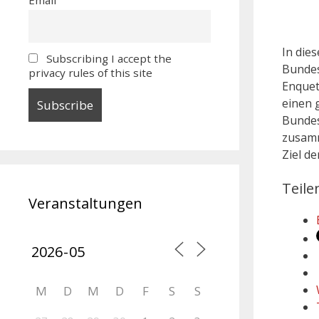
In die
Subscribing I accept the
Bundes
privacy rules of this site
Enquet
einen 
Bundes
zusamm
Ziel d
Teile
Veranstaltungen
M
D
M
D
F
S
S