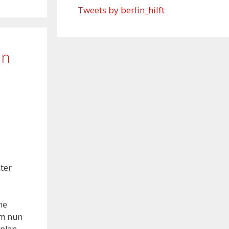
Tweets by berlin_hilft
en
ter
ne
mm nun