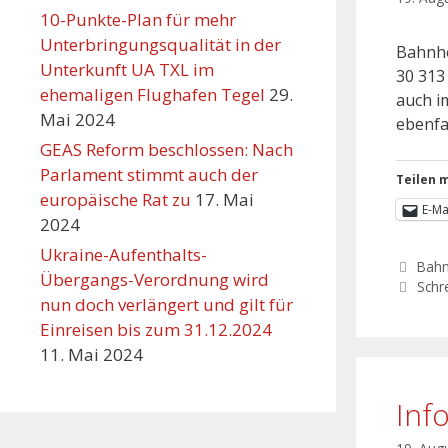
10-Punkte-Plan für mehr
Unterbringungsqualität in der
Bahnho
Unterkunft UA TXL im
30 313
ehemaligen Flughafen Tegel
29.
auch i
Mai 2024
ebenfa
GEAS Reform beschlossen: Nach
Parlament stimmt auch der
Teilen m
europäische Rat zu
17. Mai
E-Ma
2024
Ukraine-Aufenthalts-
Bahn
Übergangs-Verordnung wird
Schr
nun doch verlängert und gilt für
Einreisen bis zum 31.12.2024
11. Mai 2024
Inf