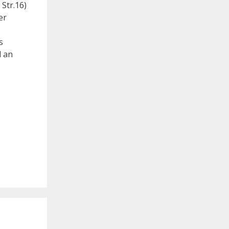
Str.16)
er
s
l an