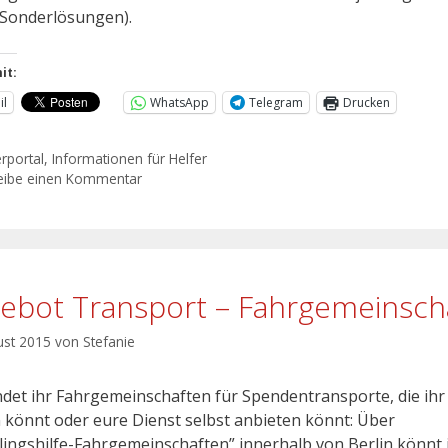
“Sonderlösungen).
it:
il
WhatsApp
Telegram
Drucken
erportal
,
Informationen für Helfer
eibe einen Kommentar
ebot Transport – Fahrgemeinsch
ust 2015
von
Stefanie
indet ihr Fahrgemeinschaften für Spendentransporte, die ihr
 könnt oder eure Dienst selbst anbieten könnt: Über
tlingshilfe-Fahrgemeinschaften” innerhalb von Berlin könnt 