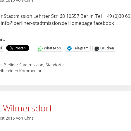
ust 2015
von
Chris
r Stadtmission Lehrter Str. 68 10557 Berlin Tel. +49 (0)30 69
: info@berliner-stadtmission.de Homepage facebook
it:
il
WhatsApp
Telegram
Drucken
n
,
Berliner Stadtmission
,
Standorte
eibe einen Kommentar
o Wilmersdorf
ust 2015
von
Chris