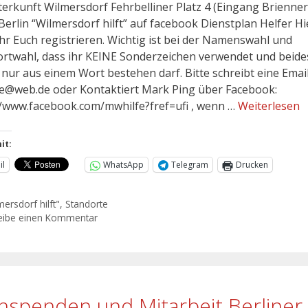
erkunft Wilmersdorf Fehrbelliner Platz 4 (Eingang Brienner 
Berlin “Wilmersdorf hilft” auf facebook Dienstplan Helfer Hi
hr Euch registrieren. Wichtig ist bei der Namenswahl und
rtwahl, dass ihr KEINE Sonderzeichen verwendet und beide
s nur aus einem Wort bestehen darf. Bitte schreibt eine Emai
e@web.de oder Kontaktiert Mark Ping über Facebook:
//www.facebook.com/mwhilfe?fref=ufi , wenn …
Weiterlesen
it:
il
WhatsApp
Telegram
Drucken
mersdorf hilft"
,
Standorte
eibe einen Kommentar
hspenden und Mitarbeit Berliner