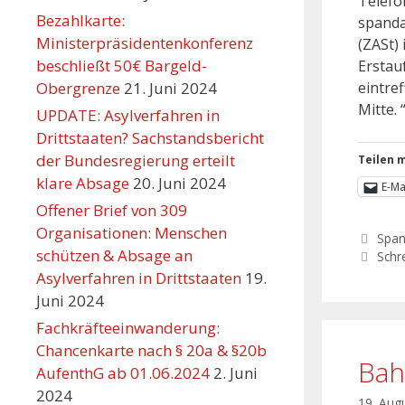
Telefo
Bezahlkarte:
spanda
Ministerpräsidentenkonferenz
(ZASt) 
beschließt 50€ Bargeld-
Erstau
Obergrenze
21. Juni 2024
eintre
Mitte. 
UPDATE: Asylverfahren in
Drittstaaten? Sachstandsbericht
der Bundesregierung erteilt
Teilen m
klare Absage
20. Juni 2024
E-Ma
Offener Brief von 309
Organisationen: Menschen
Spa
schützen & Absage an
Schr
Asylverfahren in Drittstaaten
19.
Juni 2024
Fachkräfteeinwanderung:
Chancenkarte nach § 20a & §20b
Bah
AufenthG ab 01.06.2024
2. Juni
2024
19. Aug