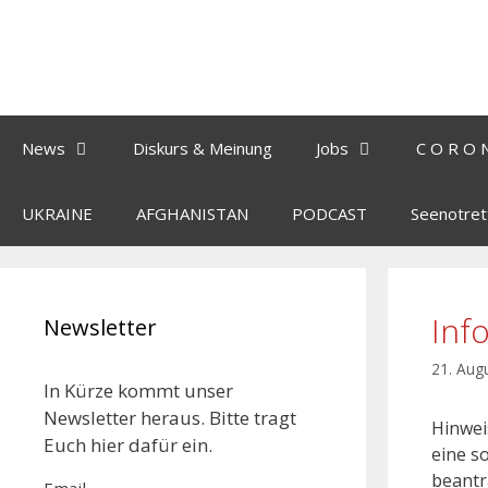
News
Diskurs & Meinung
Jobs
C O R O 
UKRAINE
AFGHANISTAN
PODCAST
Seenotret
Inf
Newsletter
21. Aug
In Kürze kommt unser
Newsletter heraus. Bitte tragt
Hinwei
Euch hier dafür ein.
eine s
beantra
Email