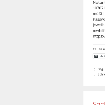
Notunt
10707 
müßt I
Passwo
jeweil
mwhilf
https:
Teilen m
E-Ma
"Wil
Schr
Sac