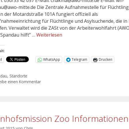
n: 030/33 42 057 E-Mail: chakma@awo-mitte.de E-Mail: wh-
u@awo-mitte.de Die Zentrale Aufnahmestelle für Flüchtlin
in der Motardstraße 101A fungiert offiziell als
fnahmeeinrichtung für Flüchtlinge und Asylsuchende, die in 
ffen. Verwaltet wird die ZASt von der Arbeiterwohlfahrt (AWO
“Spandau hilft” …
Weiterlesen
it:
il
WhatsApp
Telegram
Drucken
ndau
,
Standorte
eibe einen Kommentar
nhofsmission Zoo Informationen
ust 2015
von
Chris