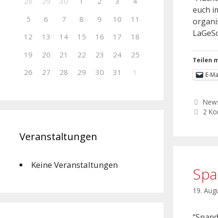
28
29
30
1
2
3
4
euch i
5
6
7
8
9
10
11
organi
LaGeSo
12
13
14
15
16
17
18
19
20
21
22
23
24
25
Teilen m
26
27
28
29
30
31
1
E-Ma
New
2 K
Veranstaltungen
Keine Veranstaltungen
Spa
19. Aug
“Spanda