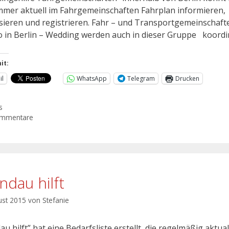
mmer aktuell im Fahrgemeinschaften Fahrplan informieren,
sieren und registrieren. Fahr – und Transportgemeinschaf
 in Berlin – Wedding werden auch in dieser Gruppe koordin
it:
il
WhatsApp
Telegram
Drucken
s
ommentare
ndau hilft
ust 2015
von
Stefanie
u hilft” hat eine Bedarfsliste erstellt, die regelmäßig aktual