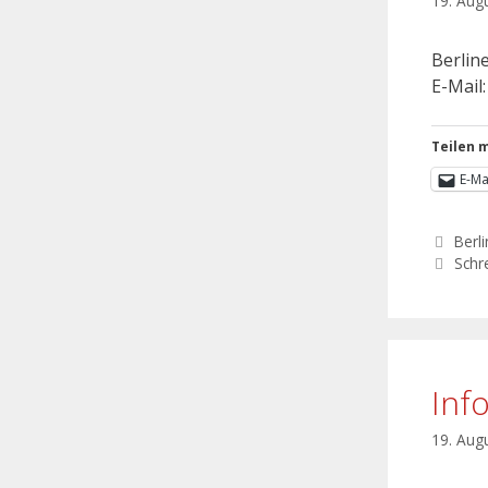
19. Aug
Berline
E-Mail
Teilen m
E-Ma
Berli
Schr
Inf
19. Aug