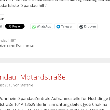
edarfsliste “Spandau hilft”
it:
il
WhatsApp
Telegram
Drucken
ndau hilft"
eibe einen Kommentar
ndau: Motardstraße
ust 2015
von
Stefanie
hnheim SpandauZentrale Aufnahmestelle für Flüchtlinge 
straße 101A 13629 Berlin Einrichtungsleiter: Jyoti Chakma