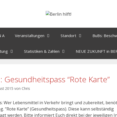
N A
Veranstaltungen
Standort
BuBs: Besch
tung
Statistiken & Zahlen
NEUE ZUKUNFT in BE
o: Gesundheitspass “Rote Karte”
ust 2015
von
Chris
s: Wer Lebensmittel in Verkehr bringt und zubereitet, benöt
og. “Rote Karte” (Gesundheitspass). Diese kann selbständig
gt werden. Bitte informiert Euch direkt bei der jeweiligen In