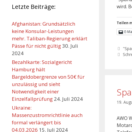
Letzte Beiträge:
wird. B
Afghanistan: Grundsätzlich
Teilen m
keine Konsular-Leistungen
E-Ma
mehr. Taliban-Regierung erklärt
Pässe für nicht gültig
30. Juli
"Spa
2024
Schr
Bezahlkarte: Sozialgericht
Hamburg hält
Bargeldobergrenze von 50€ für
unzulässig und sieht
Spa
Notwendigkeit einer
Einzelfallprüfung
24. Juli 2024
19. Aug
Ukraine:
Massenzustromrichtlinie auch
AWO Wo
formal verlängert bis
Motard
04.03.2026
15. Juli 2024