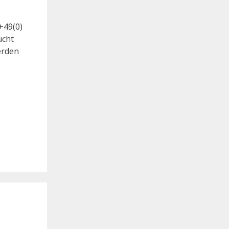
+49(0)
ucht
erden