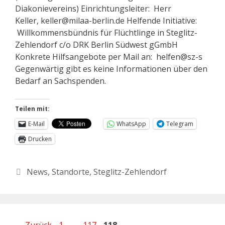
Diakonievereins) Einrichtungsleiter: Herr
Keller, keller@milaa-berlin.de Helfende Initiative:
Willkommensbündnis für Flüchtlinge in Steglitz-
Zehlendorf c/o DRK Berlin Südwest gGmbH
Konkrete Hilfsangebote per Mail an: helfen@sz-s
Gegenwärtig gibt es keine Informationen über den
Bedarf an Sachspenden.
Teilen mit:
E-Mail
WhatsApp
Telegram
Drucken
News
,
Standorte
,
Steglitz-Zehlendorf
←
Zurück
1
…
117
118